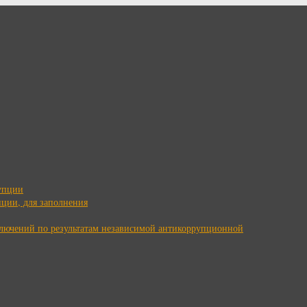
упции
ции, для заполнения
ключений по результатам независимой антикоррупционной