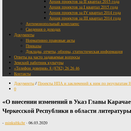
Архив проектов за II квартал 2015 года
Архив проектов за I квартал 2015 года
Архив проектов за IV квартал 2014 года
Архив проектов за III квартал 2014 года
Антимонопольный комплаенс
Сведения о доходах
Документы
Нормативно правовые акты
Приказы
Доклады, отчеты, обзоры, статистическая информация
Ответы на часто задаваемые вопросы
Земский работник культуры
«Телефон доверия» 8 (8782) 26 26 46
Контакты
Документы
/
Проекты НПА и заключений к ним по результатам
0
«О внесении изменений в Указ Главы Карачае
Черкесской Республики в области литературы
-
minkultkchr
·
06.03.2020