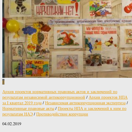
0
Архив проектов нормативных правовых актов и заключений по
результатам независимой антикоррупционной
/
Архив проектов НПА
за I квартал 2019 года
/
Независимая антикоррупционная экспертиза
/
Нормативные правовые акты
/
Проекты НПА и заключений к ним по
результатам НАЭ
/
Противодействие коррупции
04.02.2019