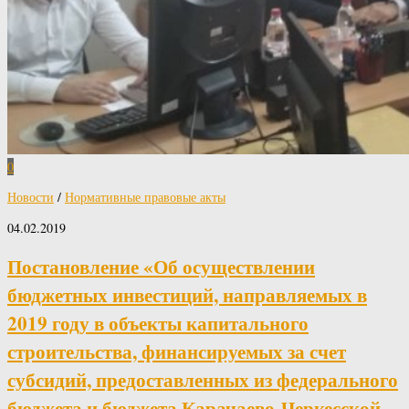
0
Новости
/
Нормативные правовые акты
04.02.2019
Постановление «Об осуществлении
бюджетных инвестиций, направляемых в
2019 году в объекты капитального
строительства, финансируемых за счет
субсидий, предоставленных из федерального
бюджета и бюджета Карачаево-Черкесской