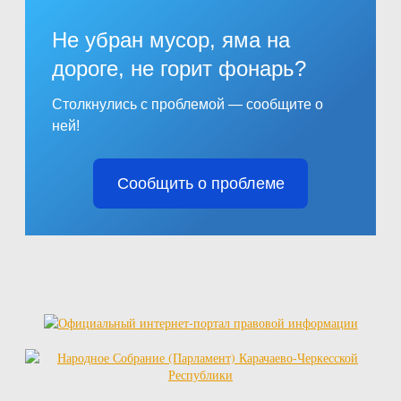
Не убран мусор, яма на
дороге, не горит фонарь?
Столкнулись с проблемой — сообщите о
ней!
Сообщить о проблеме