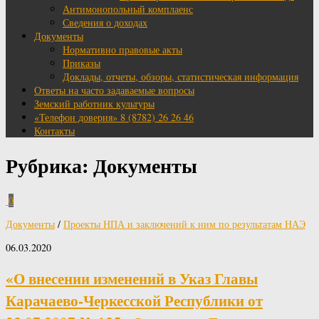
Антимонопольный комплаенс
Сведения о доходах
Документы
Нормативно правовые акты
Приказы
Доклады, отчеты, обзоры, статистическая информация
Ответы на часто задаваемые вопросы
Земский работник культуры
«Телефон доверия» 8 (8782) 26 26 46
Контакты
Рубрика:
Документы
0
Документы
/
Проекты НПА и заключений к ним по результатам НАЭ
06.03.2020
«О внесении изменений в Указ Главы
Карачаево-Черкесской Республики от