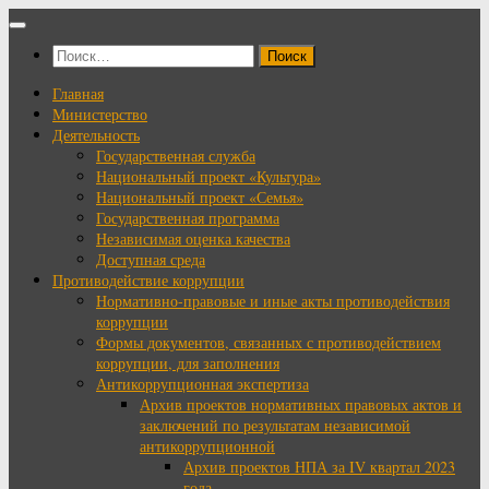
Перейти
к
Найти:
содержимому
Главная
Министерство
Деятельность
Государственная служба
Национальный проект «Культура»
Национальный проект «Семья»
Государственная программа
Независимая оценка качества
Доступная среда
Противодействие коррупции
Нормативно-правовые и иные акты противодействия
коррупции
Формы документов, связанных с противодействием
коррупции, для заполнения
Антикоррупционная экспертиза
Архив проектов нормативных правовых актов и
заключений по результатам независимой
антикоррупционной
Архив проектов НПА за IV квартал 2023
года