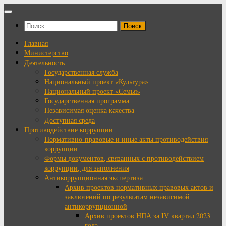
Перейти
к
Найти:
содержимому
Главная
Министерство
Деятельность
Государственная служба
Национальный проект «Культура»
Национальный проект «Семья»
Государственная программа
Независимая оценка качества
Доступная среда
Противодействие коррупции
Нормативно-правовые и иные акты противодействия
коррупции
Формы документов, связанных с противодействием
коррупции, для заполнения
Антикоррупционная экспертиза
Архив проектов нормативных правовых актов и
заключений по результатам независимой
антикоррупционной
Архив проектов НПА за IV квартал 2023
года