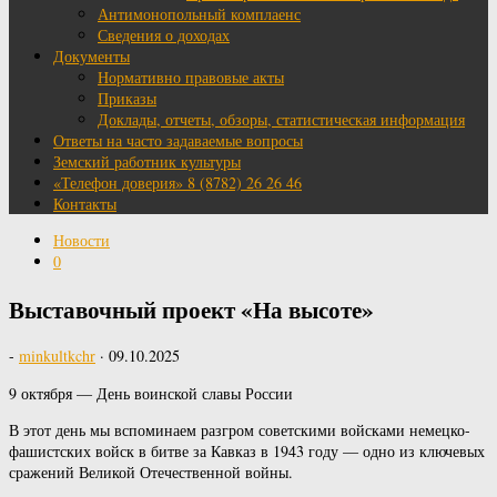
Антимонопольный комплаенс
Сведения о доходах
Документы
Нормативно правовые акты
Приказы
Доклады, отчеты, обзоры, статистическая информация
Ответы на часто задаваемые вопросы
Земский работник культуры
«Телефон доверия» 8 (8782) 26 26 46
Контакты
Новости
0
Выставочный проект «На высоте»
-
minkultkchr
·
09.10.2025
9 октября — День воинской славы России
В этот день мы вспоминаем разгром советскими войсками немецко-
фашистских войск в битве за Кавказ в 1943 году — одно из ключевых
сражений Великой Отечественной войны.