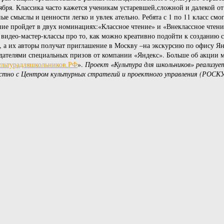
ноября. Классика часто кажется ученикам устаревшей,сложной и далекой
ные смыслы и ценности легко и увлек ательно. Ребята с 1 по 11 класс смо
ие пройдет в двух номинациях:«Классное чтение» и «Внеклассное чтени
 видео-мастер-классы про то, как можно креативно подойти к созданию
, а их авторы получат приглашение в Москву –на экскурсию по офису Я
дателями специальных призов от компании «Яндекс». Больше об акции м
ультурадляшкольников.РФ
».
Проект «Культура для школьников» реализу
естно с Центром культурных стратегий и проектного управления (РОС