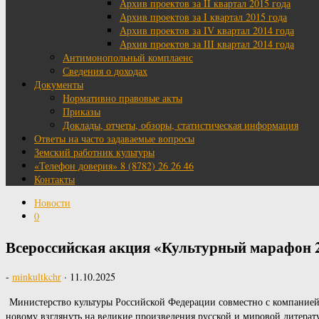
Архив проектов за II квартал 2015 года
Архив проектов за I квартал 2015 года
Архив проектов за IV квартал 2014 года
Архив проектов за III квартал 2014 года
Антимонопольный комплаенс
Сведения о доходах
Документы
Нормативно правовые акты
Приказы
Доклады, отчеты, обзоры, статистическая информация
Ответы на часто задаваемые вопросы
Земский работник культуры
«Телефон доверия» 8 (8782) 26 26 46
Контакты
Новости
0
Всероссийская акция «Культурный марафон 2
-
minkultkchr
·
11.10.2025
Министерство культуры Российской Федерации совместно с компанией
новому взглянуть на великие произведения русской и мировой литерат