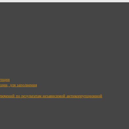
упции
ции, для заполнения
ключений по результатам независимой антикоррупционной