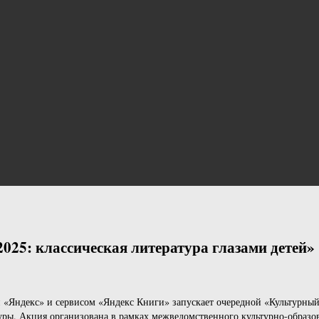
025: классическая литература глазами детей»
 «Яндекс» и сервисом «Яндекс Книги» запускает очередной «Культурны
уры. Акция организована в рамках межведомственного культурно-образов