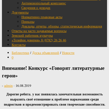
Антимонопольный комплаенс
Сведения о доходах
Документы
Нормативно правовые акты
Приказы
Доклады, отчеты, обзоры, статистическая информация
Ответы на часто задаваемые вопросы
Земский работник культуры
«Телефон доверия» 8 (8782) 26 26 46
Контакты
Библиотеки
/
Доска объявлений
/
Новости
0
Внимание! Конкурс «Говорят литературные
герои»
-
admin
·
16.08.2019
Дорогие ребята
у вас появилась замечательная возможность
,
выразить своё отношение к проблеме наркомании среди
подростков и продемонстрировать свои творческие способности.