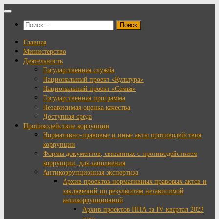
Перейти
к
Найти:
содержимому
Главная
Министерство
Деятельность
Государственная служба
Национальный проект «Культура»
Национальный проект «Семья»
Государственная программа
Независимая оценка качества
Доступная среда
Противодействие коррупции
Нормативно-правовые и иные акты противодействия
коррупции
Формы документов, связанных с противодействием
коррупции, для заполнения
Антикоррупционная экспертиза
Архив проектов нормативных правовых актов и
заключений по результатам независимой
антикоррупционной
Архив проектов НПА за IV квартал 2023
года