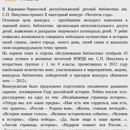
В Карачаево-Черкесской республиканской детской библиотеке им.
С.П. Никулина прошел X ежегодный конкурс «Читатель года».
Основная цель конкурса – приобщение молодого поколения к
хорошей книге, библиотеке, организация интеллектуального досуга
детей, выявление и раскрытие творческого потенциала детей. У ребят
появилась возможность совершить небольшое путешествие в историю
своей страны, своего города, своего дома, своей семьи и высказать
свою индивидуальную точку зрения.
На первом этапе в отделах обслуживания библиотеки отобрали 43
самых лучших и активных читателей КЧРДБ им. С.П. Никулина в
возрастных группах с 1 по 9 классы, прочитавших в 2012 году
наибольшее количество книг, участвовавших в мероприятиях, акциях,
конкурсах библиотеки, победителей и призеров конкурса «Книжное
лето — 2012».
Конкурсантам было предложено подготовить письменное домашнее
задание, посвященное Году российской истории. Ребята писали эссе-
рассуждение, на одну из тем: «Незабываемые страницы истории»,
«Откуда мы, кто наши предки», «Нам есть чем гордиться, нам есть,
что хранить», «Россия – Родина моя», «Жизнь, ставшая легендой»,
«Истории живые голоса», «Великое историческое событие», «Человек
в истории», «Цена победы», «Да, были люди в наше время…»,
«Листая страницы истории», «Недаром помнит вся Россия…»,