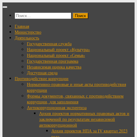
Перейти
к
Найти:
содержимому
Главная
Министерство
Деятельность
Государственная служба
Национальный проект «Культура»
Национальный проект «Семья»
Государственная программа
Независимая оценка качества
Доступная среда
Противодействие коррупции
Нормативно-правовые и иные акты противодействия
коррупции
Формы документов, связанных с противодействием
коррупции, для заполнения
Антикоррупционная экспертиза
Архив проектов нормативных правовых актов и
заключений по результатам независимой
антикоррупционной
Архив проектов НПА за IV квартал 2023
года