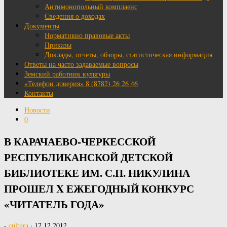
Антимонопольный комплаенс
Сведения о доходах
Документы
Нормативно правовые акты
Приказы
Доклады, отчеты, обзоры, статистическая информация
Ответы на часто задаваемые вопросы
Земский работник культуры
«Телефон доверия» 8 (8782) 26 26 46
Контакты
Новости
0
В КАРАЧАЕВО-ЧЕРКЕССКОЙ
РЕСПУБЛИКАНСКОЙ ДЕТСКОЙ
БИБЛИОТЕКЕ ИМ. С.П. НИКУЛИНА
ПРОШЕЛ X ЕЖЕГОДНЫЙ КОНКУРС
«ЧИТАТЕЛЬ ГОДА»
-
cultura
·
17.12.2012