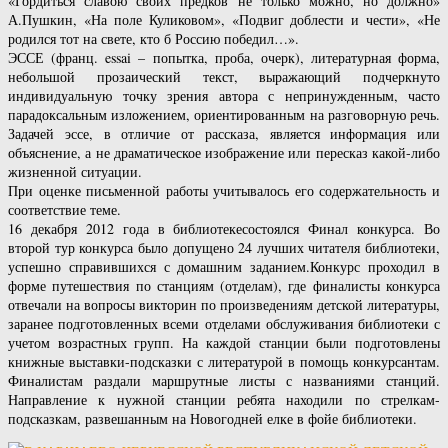
«Гордиться славою своих предков не только можно, но должно»
А.Пушкин, «На поле Куликовом», «Подвиг доблести и чести», «Не
родился тот на свете, кто б Россию победил…».
ЭССЕ (франц. essai – попытка, проба, очерк), литературная форма,
небольшой прозаический текст, выражающий подчеркнуто
индивидуальную точку зрения автора с непринужденным, часто
парадоксальным изложением, ориентированным на разговорную речь.
Задачей эссе, в отличие от рассказа, является информация или
объяснение, а не драматическое изображение или пересказ какой-либо
жизненной ситуации.
При оценке письменной работы учитывалось его содержательность и
соответствие теме.
16 декабря 2012 года в библиотекесостоялся Финал конкурса. Во
второй тур конкурса было допущено 24 лучших читателя библиотеки,
успешно справившихся с домашним заданием.Конкурс проходил в
форме путешествия по станциям (отделам), где финалисты конкурса
отвечали на вопросы викторин по произведениям детской литературы,
заранее подготовленных всеми отделами обслуживания библиотеки с
учетом возрастных групп. На каждой станции были подготовлены
книжные выставки-подсказки с литературой в помощь конкурсантам.
Финалистам раздали маршрутные листы с названиями станций.
Направление к нужной станции ребята находили по стрелкам-
подсказкам, развешанным на Новогодней елке в фойе библиотеки.