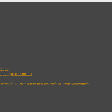
упции
ции, для заполнения
ключений по результатам независимой антикоррупционной