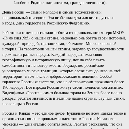
(любви к Родине, патриотизма, гражданственности).
День России — самый молодой и самый торжественный
национальный праздник. Эта особенная дата для всего русского
народа, день гордости за Российскую Федерацию.
Работники отдела рассказали ребятам из пришкольного лагеря МКОУ
«Гимназия №5» о нашей стране, насколько она богата своей историей,
культурой, природой, праздниками, обычаями. Многопланова её
история. На территории нашей страны, задолго до государственности,
проживали разные народы. Каждый народ занимал свою
географическую и историческую нишу, нес на себе печать
самобытности и неповторимости. Государство российское
унаследовало многие традиции, которые сложились до него на этой
территории, в том числе и добрососедские отношения. Особой
гордостью России является то, что на её территории проживает более
190 народов. Все народы России живут своей полноценной жизнью.
Видеофильм «Россия – самая большая страна на Земле» более полно
раскрыл ребятам значимость и величие нашей страны. Звучали стихи,
пословицы о России.
Россия и Кавказ – это единое целое. Буквально во всем Кавказ тесно и
органически связан с прошлым и настоящим России. Карачаево-
Черкесия — удивительно богатая земля. Ребятам рассказали, что она