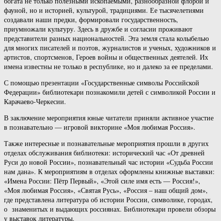
богата не только полезными ископаемыми, разнообразной флорой и
фауной, но и историей, культурой, традициями. Ее тысячелетиями
создавали наши предки, формировали государственность,
приумножали культуру. Здесь в дружбе и согласии проживают
представители разных национальностей. Эта земля стала колыбелью
для многих писателей и поэтов, журналистов и ученых, художников и
артистов, спортсменов, Героев войны и общественных деятелей. Их
имена известны не только в республике, но и далеко за ее пределами.
С помощью презентации «Государственные символы Российской
Федерации» библиотекари познакомили детей с символикой России и
Карачаево-Черкесии.
В заключение мероприятия юные читатели приняли активное участие
в познавательно — игровой викторине «Моя любимая Россия».
Также интересные и познавательные мероприятия прошли в других
отделах обслуживания библиотеки: исторический час «От древней
Руси до новой России», познавательный час истории «Судьба России
нам дана». К мероприятиям в отделах оформлены книжные выставки:
«Имена России: Пётр Первый», «Этой силе имя есть — Россия!»,
«Моя любимая Россия», «Святая Русь», «Россия – наш общий дом»,
где представлена литература об истории России, символике, городах,
о знаменитых и выдающих россиянах. Библиотекари провели обзоры
у выставок литературы.