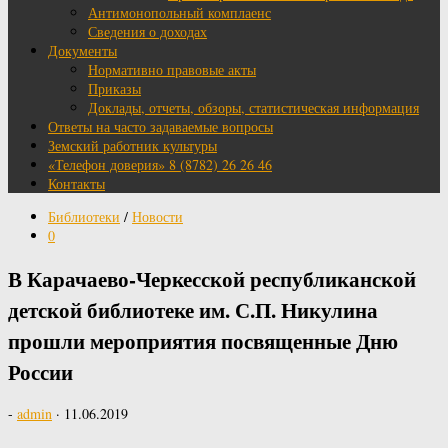
Антимонопольный комплаенс
Сведения о доходах
Документы
Нормативно правовые акты
Приказы
Доклады, отчеты, обзоры, статистическая информация
Ответы на часто задаваемые вопросы
Земский работник культуры
«Телефон доверия» 8 (8782) 26 26 46
Контакты
Библиотеки
/
Новости
0
В Карачаево-Черкесской республиканской
детской библиотеке им. С.П. Никулина
прошли мероприятия посвященные Дню
России
-
admin
·
11.06.2019