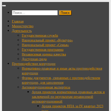
Перейти
к
Найти:
содержимому
Главная
Министерство
Деятельность
Государственная служба
Национальный проект «Культура»
Национальный проект «Семья»
Государственная программа
Независимая оценка качества
Доступная среда
Противодействие коррупции
Нормативно-правовые и иные акты противодействия
коррупции
Формы документов, связанных с противодействием
коррупции, для заполнения
Антикоррупционная экспертиза
Архив проектов нормативных правовых актов и
заключений по результатам независимой
антикоррупционной
Архив проектов НПА за IV квартал 2023
года