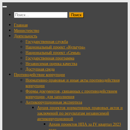
Перейти
к
Найти:
содержимому
Главная
Министерство
Деятельность
Государственная служба
Национальный проект «Культура»
Национальный проект «Семья»
Государственная программа
Независимая оценка качества
Доступная среда
Противодействие коррупции
Нормативно-правовые и иные акты противодействия
коррупции
Формы документов, связанных с противодействием
коррупции, для заполнения
Антикоррупционная экспертиза
Архив проектов нормативных правовых актов и
заключений по результатам независимой
антикоррупционной
Архив проектов НПА за IV квартал 2023
года