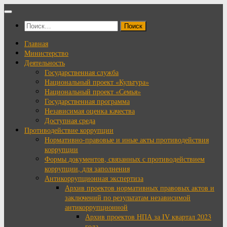
Перейти
к
Найти:
содержимому
Главная
Министерство
Деятельность
Государственная служба
Национальный проект «Культура»
Национальный проект «Семья»
Государственная программа
Независимая оценка качества
Доступная среда
Противодействие коррупции
Нормативно-правовые и иные акты противодействия
коррупции
Формы документов, связанных с противодействием
коррупции, для заполнения
Антикоррупционная экспертиза
Архив проектов нормативных правовых актов и
заключений по результатам независимой
антикоррупционной
Архив проектов НПА за IV квартал 2023
года