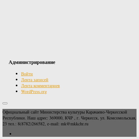
Администрирование
Войти
Лента записей
Лента комментариев
WordPress.org
Официальный сайт Министерства культуры Карачаево-Черкесской
Республики. Наш адрес: 369000, КЧР , г. Черкесск, ул. Комсомольская,
23 тел.: 8(8782)266582, e-mail: mk@mkkchr.ru