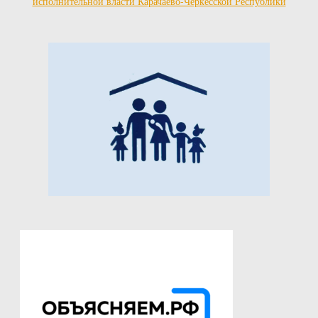
исполнительной власти Карачаево-Черкесской Республики