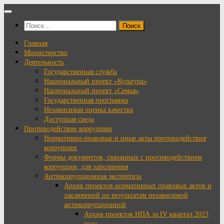
Перейти
к
Найти:
содержимому
Главная
Министерство
Деятельность
Государственная служба
Национальный проект «Культура»
Национальный проект «Семья»
Государственная программа
Независимая оценка качества
Доступная среда
Противодействие коррупции
Нормативно-правовые и иные акты противодействия
коррупции
Формы документов, связанных с противодействием
коррупции, для заполнения
Антикоррупционная экспертиза
Архив проектов нормативных правовых актов и
заключений по результатам независимой
антикоррупционной
Архив проектов НПА за IV квартал 2023
года