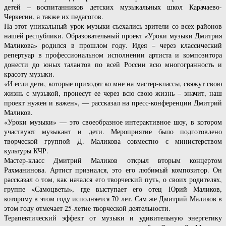
детей – воспитанников детских музыкальных школ Карачаево-
Черкесии, а также их педагогов.
На этот уникальный урок музыки съехались зрители со всех районов
нашей республики. Образовательный проект «Уроки музыки Дмитрия
Маликова» родился в прошлом году. Идея – через классический
репертуар в профессиональном исполнении артиста и композитора
донести до юных талантов по всей России всю многогранность и
красоту музыки.
«И если дети, которые приходят ко мне на мастер-классы, свяжут свою
жизнь с музыкой, пронесут ее через всю свою жизнь – значит, наш
проект нужен и важен», — рассказал на пресс-конференции Дмитрий
Маликов.
«Уроки музыки» — это своеобразное интерактивное шоу, в котором
участвуют музыкант и дети. Мероприятие было подготовлено
творческой группой Д. Маликова совместно с министерством
культуры КЧР.
Мастер-класс Дмитрий Маликов открыл вторым концертом
Рахманинова. Артист признался, это его любимый композитор. Он
рассказал о том, как начался его творческий путь, о своих родителях,
группе «Самоцветы», где выступает его отец Юрий Маликов,
которому в этом году исполняется 70 лет. Сам же Дмитрий Маликов в
этом году отмечает 25-летие творческой деятельности.
Терапевтический эффект от музыки и удивительную энергетику