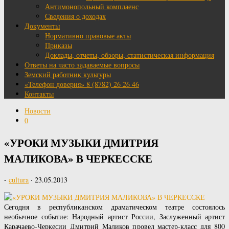
Антимонопольный комплаенс
Сведения о доходах
Документы
Нормативно правовые акты
Приказы
Доклады, отчеты, обзоры, статистическая информация
Ответы на часто задаваемые вопросы
Земский работник культуры
«Телефон доверия» 8 (8782) 26 26 46
Контакты
Новости
0
«УРОКИ МУЗЫКИ ДМИТРИЯ
МАЛИКОВА» В ЧЕРКЕССКЕ
-
cultura
·
23.05.2013
Сегодня в республиканском драматическом театре состоялось
необычное событие: Народный артист России, Заслуженный артист
Карачаево-Черкесии Дмитрий Маликов провел мастер-класс для 800