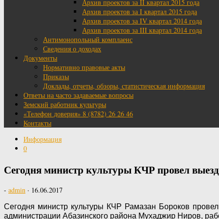
Архив проектов за II квартал 2015 года
Архив проектов за I квартал 2015 года
Архив проектов за IV квартал 2014 года
Архив проектов за III квартал 2014 года
Антимонопольный комплаенс
Сведения о доходах
Документы
Нормативно правовые акты
Приказы
Доклады, отчеты, обзоры, статистическая информация
Ответы на часто задаваемые вопросы
Земский работник культуры
«Телефон доверия» 8 (8782) 26 26 46
Контакты
Информация
0
Сегодня министр культуры КЧР провел выез
-
admin
·
16.06.2017
Сегодня министр культуры КЧР Рамазан Бороков провел
администрации Абазинского района Мухаджир Ниров, рабо