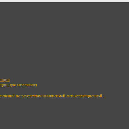
упции
ции, для заполнения
ключений по результатам независимой антикоррупционной