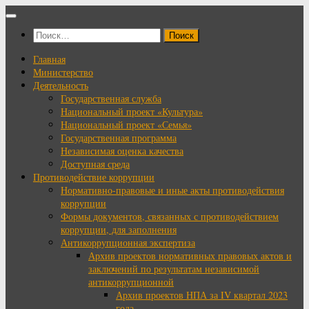
Перейти
к
Найти:
содержимому
Главная
Министерство
Деятельность
Государственная служба
Национальный проект «Культура»
Национальный проект «Семья»
Государственная программа
Независимая оценка качества
Доступная среда
Противодействие коррупции
Нормативно-правовые и иные акты противодействия
коррупции
Формы документов, связанных с противодействием
коррупции, для заполнения
Антикоррупционная экспертиза
Архив проектов нормативных правовых актов и
заключений по результатам независимой
антикоррупционной
Архив проектов НПА за IV квартал 2023
года