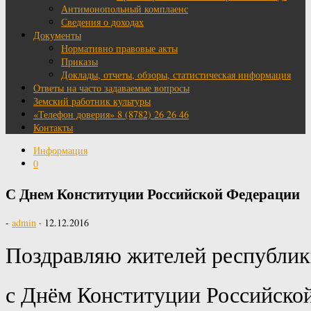
Антимонопольный комплаенс
Сведения о доходах
Документы
Нормативно правовые акты
Приказы
Доклады, отчеты, обзоры, статистическая информация
Ответы на часто задаваемые вопросы
Земский работник культуры
«Телефон доверия» 8 (8782) 26 26 46
Контакты
Информация
0
С Днем Конституции Российской Федерации
-
admin
·
12.12.2016
Поздравляю жителей республики
с Днём Конституции Российско