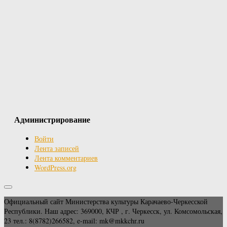
Администрирование
Войти
Лента записей
Лента комментариев
WordPress.org
Официальный сайт Министерства культуры Карачаево-Черкесской
Республики. Наш адрес: 369000, КЧР , г. Черкесск, ул. Комсомольская,
23 тел.: 8(8782)266582, e-mail: mk@mkkchr.ru