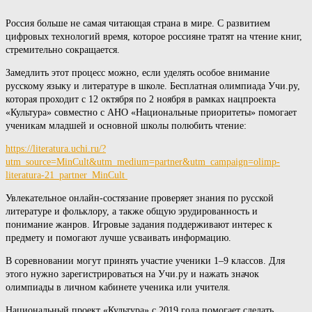
Россия больше не самая читающая страна в мире. С развитием
цифровых технологий время, которое россияне тратят на чтение книг,
стремительно сокращается.
Замедлить этот процесс можно, если уделять особое внимание
русскому языку и литературе в школе. Бесплатная олимпиада
Учи.ру
,
которая проходит с 12 октября по 2 ноября в рамках
нацпроекта
«Культура»
совместно с АНО «Национальные приоритеты» помогает
ученикам младшей и основной школы полюбить чтение:
https://literatura.uchi.ru/?
utm_source=MinCult&utm_medium=partner&utm_campaign=olimp-
literatura-21_partner_MinCult
Увлекательное онлайн-состязание проверяет знания по русской
литературе и фольклору, а также общую эрудированность и
понимание жанров. Игровые задания поддерживают интерес к
предмету и помогают лучше усваивать информацию.
В соревновании могут принять участие ученики 1–9 классов. Для
этого нужно зарегистрироваться на
Учи.ру
и нажать значок
олимпиады в личном кабинете ученика или учителя.
Национальный проект «Культура»
с 2019 года помогает сделать