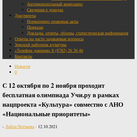
Антимонопольный комплаенс
Сведения о доходах
Документы
Нормативно правовые акты
Приказы
Доклады, отчеты, обзоры, статистическая информация
Ответы на часто задаваемые вопросы
Земский работник культуры
«Телефон доверия» 8 (8782) 26 26 46
Контакты
Новости
0
С 12 октября по 2 ноября проходит
бесплатная олимпиада Учи.ру в рамках
нацпроекта «Культура» совместно с АНО
«Национальные приоритеты»
-
Лейла Чотчаева
·
12.10.2021