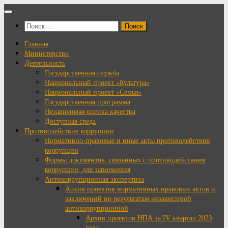
Перейти
к
Найти:
содержимому
Главная
Министерство
Деятельность
Государственная служба
Национальный проект «Культура»
Национальный проект «Семья»
Государственная программа
Независимая оценка качества
Доступная среда
Противодействие коррупции
Нормативно-правовые и иные акты противодействия
коррупции
Формы документов, связанных с противодействием
коррупции, для заполнения
Антикоррупционная экспертиза
Архив проектов нормативных правовых актов и
заключений по результатам независимой
антикоррупционной
Архив проектов НПА за IV квартал 2023
года