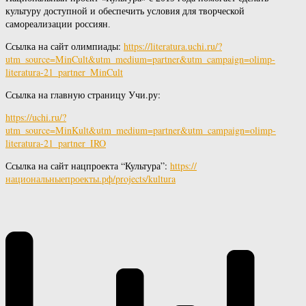
культуру доступной и обеспечить условия для творческой
самореализации россиян.
Ссылка на сайт олимпиады:
https://literatura.uchi.ru/?
utm_source=MinCult&utm_medium=partner&utm_campaign=olimp-
literatura-21_partner_MinCult
Ссылка на главную страницу Учи.ру:
https://uchi.ru/?
utm_source=MinKult&utm_medium=partner&utm_
campaign=olimp-
literatura-21_partner_IRO
Ссылка на сайт нацпроекта “Культура”:
https://
национальныепроекты.рф/projects/kultura