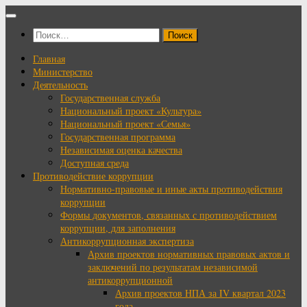
Перейти
к
Найти:
содержимому
Главная
Министерство
Деятельность
Государственная служба
Национальный проект «Культура»
Национальный проект «Семья»
Государственная программа
Независимая оценка качества
Доступная среда
Противодействие коррупции
Нормативно-правовые и иные акты противодействия
коррупции
Формы документов, связанных с противодействием
коррупции, для заполнения
Антикоррупционная экспертиза
Архив проектов нормативных правовых актов и
заключений по результатам независимой
антикоррупционной
Архив проектов НПА за IV квартал 2023
года