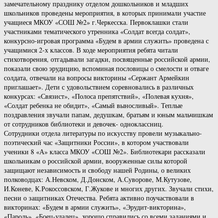
замечательному празднику отделом дошкольников и младших
школьников проведены мероприятия, в которых принимали участие
учащиеся МКОУ «СОШ №2» г.Черкесска. Первоклашки стали
участниками тематического утренника «Солдат всегда солдат»,
конкурсно-игровая программа «Будем в армии служить» проведена с
учащимися 2-х классов. В ходе мероприятия ребята читали
стихотворения, отгадывали загадки, посвященные российской армии,
показали свою эрудицию, вспоминая пословицы о смелости и отваге
солдата, отвечали на вопросы викторины «Сержант Армейкин
приглашает». Дети с удовольствием соревновались в различных
конкурсах: «Связист», «Полоса препятствий», «Полевая кухня»,
«Солдат ребенка не обидит», «Самый выносливый». Теплые
поздравления звучали папам, дедушкам, братьям и юным мальчишкам
от сотрудников библиотеки и девочек- одноклассниц.
Сотрудники отдела литературы по искусству провели музыкально-
поэтический час «Защитники России», в котором участвовали
ученики 8 «А» класса МКОУ «СОШ №2». Библиотекари рассказали
школьникам о российской армии, вооруженные силы которой
защищают независимость и свободу нашей Родины, о великих
полководцах: А.Невском, Д.Донском, А.Суворове, М.Кутузове,
И.Коневе, К.Рокоссовском, Г.Жукове и многих других. Звучали стихи,
песни о защитниках Отечества. Ребята активно поучаствовали в
викторинах: «Будем в армии служить», «Эрудит-викторина»,
«Пароль», «Боец-удалец», хорошо справились со всеми заданиями и