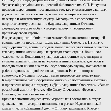
Черкесской республиканской детской библиотеке им. С.П. Никулина
проходят мероприятия, посвященные тем, кто мужественно защищал
родную землю от захватчиков, и тем, кто в мирное время несёт
нелегкую и ответственную службу. Мероприятия способствуют
патриотическому воспитанию будущих защитников Отчизны,
формируют чувство любви к историческому и героическому
прошлому своей страны.
В ходе мероприятий библиотеки читателей познакомили с историей
возникновения праздника – День защитника Отечества. Начиная с
седой древности, воины и солдаты пользовались уважением общества
как защитники жизни мирных граждан своей страны. Воин – это
человек чести. Показанные учащимся электронные презентации и
видеоматериалы, отрывки из художественных фильмов, где герои в
повседневной жизни с честью несут воинскую службу, познакомили
ребят с героизмом и доблестью защитников России, которые,
возможно, в будущем послужат детям примером для подражания.
К мероприятиям были оформлены книжно-иллюстративные выставки
и проведены обзоры литературы «День защитника Отечества», «Виват
российской армии и флоту», «Во Славу Отечества», «Берегите
Отчизну, без неё нам не жить!».
Яркие и запоминающиеся детям мероприятия состоялись в отделе
дошкольников и младших школьников в рамках Недели воинской
славы и чести «Священный долг – Отчизну защищать». К этому