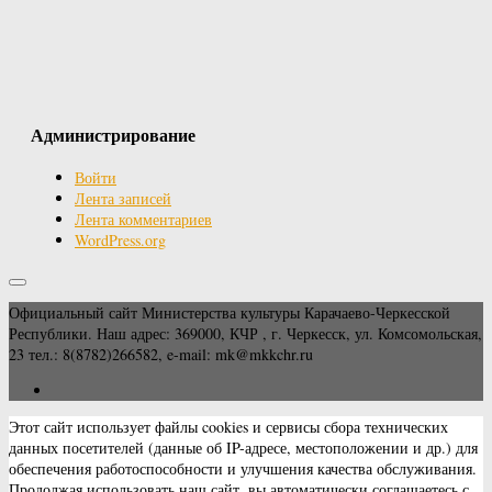
Администрирование
Войти
Лента записей
Лента комментариев
WordPress.org
Официальный сайт Министерства культуры Карачаево-Черкесской
Республики. Наш адрес: 369000, КЧР , г. Черкесск, ул. Комсомольская,
23 тел.: 8(8782)266582, e-mail: mk@mkkchr.ru
Этот сайт использует файлы cookies и сервисы сбора технических
данных посетителей (данные об IP-адресе, местоположении и др.) для
обеспечения работоспособности и улучшения качества обслуживания.
Продолжая использовать наш сайт, вы автоматически соглашаетесь с