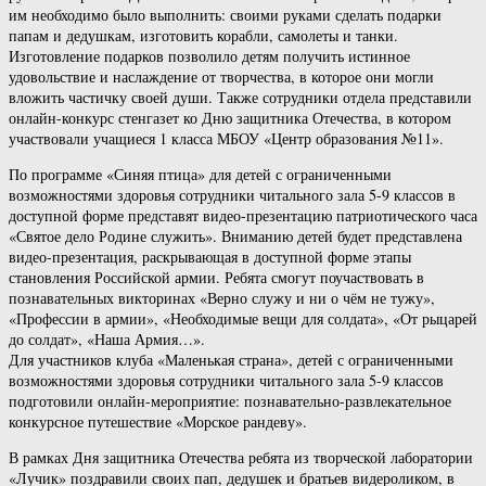
им необходимо было выполнить: своими руками сделать подарки
папам и дедушкам, изготовить корабли, самолеты и танки.
Изготовление подарков позволило детям получить истинное
удовольствие и наслаждение от творчества, в которое они могли
вложить частичку своей души. Также сотрудники отдела представили
онлайн-конкурс стенгазет ко Дню защитника Отечества, в котором
участвовали учащиеся 1 класса МБОУ «Центр образования №11».
По программе «Синяя птица» для детей с ограниченными
возможностями здоровья сотрудники читального зала 5-9 классов в
доступной форме представят видео-презентацию патриотического часа
«Святое дело Родине служить». Вниманию детей будет представлена
видео-презентация, раскрывающая в доступной форме этапы
становления Российской армии. Ребята смогут поучаствовать в
познавательных викторинах «Верно служу и ни о чём не тужу»,
«Профессии в армии», «Необходимые вещи для солдата», «От рыцарей
до солдат», «Наша Армия…».
Для участников клуба «Маленькая страна», детей с ограниченными
возможностями здоровья сотрудники читального зала 5-9 классов
подготовили онлайн-мероприятие: познавательно-развлекательное
конкурсное путешествие «Морское рандеву».
В рамках Дня защитника Отечества ребята из творческой лаборатории
«Лучик» поздравили своих пап, дедушек и братьев видероликом, в