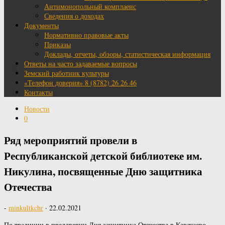
Антимонопольный комплаенс
Сведения о доходах
Документы
Нормативно правовые акты
Приказы
Доклады, отчеты, обзоры, статистическая информация
Ответы на часто задаваемые вопросы
Земский работник культуры
«Телефон доверия» 8 (8782) 26 26 46
Контакты
Новости
0
Ряд мероприятий провели в
Республиканской детской библиотеке им.
Никулина, посвященные Дню защитника
Отечества
-
minkultkchr
·
22.02.2021
По традиции в преддверии Дня защитника Отечества в Карачаево-