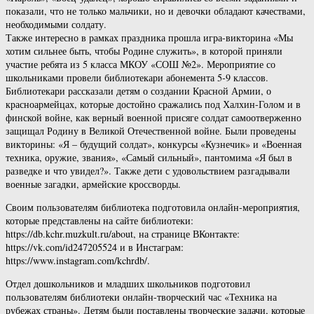
показали, что не только мальчики, но и девочки обладают качествами,
необходимыми солдату.
Также интересно в рамках праздника прошла игра-викторина «Мы
хотим сильнее быть, чтобы Родине служить», в которой приняли
участие ребята из 5 класса МКОУ «СОШ №2». Мероприятие со
школьниками провели библиотекари абонемента 5-9 классов.
Библиотекари рассказали детям о создании Красной Армии, о
красноармейцах, которые достойно сражались под Халхин-Голом и в
финской войне, как верный военной присяге солдат самоотверженно
защищал Родину в Великой Отечественной войне. Были проведены
викторины: «Я – будущий солдат», конкурсы «Кузнечик» и «Военная
техника, оружие, звания», «Самый сильный», пантомима «Я был в
разведке и что увидел?». Также дети с удовольствием разгадывали
военные загадки, армейские кроссворды.
Своим пользователям библиотека подготовила онлайн-мероприятия,
которые представлены на сайте библиотеки:
https://db.kchr.muzkult.ru/about, на странице ВКонтакте:
https://vk.com/id247205524 и в Инстаграм:
https://www.instagram.com/kchrdb/.
Отдел дошкольников и младших школьников подготовил
пользователям библиотеки онлайн-творческий час «Техника на
рубежах страны». Детям были поставлены творческие задачи, которые