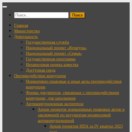
Перейти
к
Найти:
содержимому
Главная
Министерство
Деятельность
Государственная служба
Национальный проект «Культура»
Национальный проект «Семья»
Государственная программа
Независимая оценка качества
Доступная среда
Противодействие коррупции
Нормативно-правовые и иные акты противодействия
коррупции
Формы документов, связанных с противодействием
коррупции, для заполнения
Антикоррупционная экспертиза
Архив проектов нормативных правовых актов и
заключений по результатам независимой
антикоррупционной
Архив проектов НПА за IV квартал 2023
года