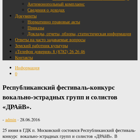
Антимонопольный комплаенс
Сведения о доходах
Документы
Нормативно правовые акты
Приказы
Доклады, отчеты, обзоры, статистическая информация
Ответы на часто задаваемые вопросы
Земский работник культуры
«Телефон доверия» 8 (8782) 26 26 46
Контакты
Информация
0
Республиканский фестиваль-конкурс
вокально-эстрадных групп и солистов
«ДРАйВ».
-
admin
·
28.06.2016
25 июня в ГДК п. Московский состоялся Республиканский фестиваль-
конкурс вокально-эстрадных групп и солистов «ДРАйВ». В