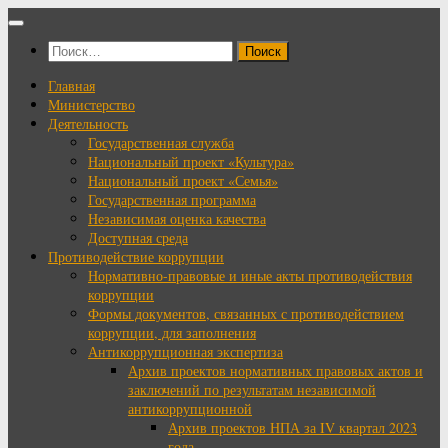
Перейти
к
Найти:
содержимому
Главная
Министерство
Деятельность
Государственная служба
Национальный проект «Культура»
Национальный проект «Семья»
Государственная программа
Независимая оценка качества
Доступная среда
Противодействие коррупции
Нормативно-правовые и иные акты противодействия
коррупции
Формы документов, связанных с противодействием
коррупции, для заполнения
Антикоррупционная экспертиза
Архив проектов нормативных правовых актов и
заключений по результатам независимой
антикоррупционной
Архив проектов НПА за IV квартал 2023
года