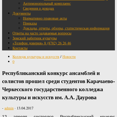
Антимонопольный комплаенс
Сведения о доходах
Документы
Нормативно правовые акты
Приказы
Доклады, отчеты, обзоры, статистическая информация
Ответы на часто задаваемые вопросы
Земский работник культуры
«Телефон доверия» 8 (8782) 26 26 46
Контакты
Колледж культуры и искусств
/
Новости
0
Республиканский конкурс ансамблей и
солистов прошел среди студентов Карачаево-
Черкесского государственного колледжа
культуры и искусств им. А.А. Даурова
-
admin
·
13.04.2017
12 апреля состоялся Республиканский конкурс