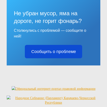
Не убран мусор, яма на
дороге, не горит фонарь?
Столкнулись с проблемой — сообщите о
ней!
Сообщить о проблеме