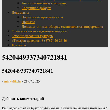
Антимонопольный комплаенс
Сведения о доходах
Документы
Нормативно правовые акты
Приказы
Доклады, отчеты, обзоры, статистическая информация
Ответы на часто задаваемые вопросы
Земский работник культуры
«Телефон доверия» 8 (8782) 26 26 46
Контакты
5420449337340721841
5420449337340721841
-
minkultkchr
·
21.07.2025
Добавить комментарий
Ваш адрес email не будет опубликован.
Обязательные поля помечены
*