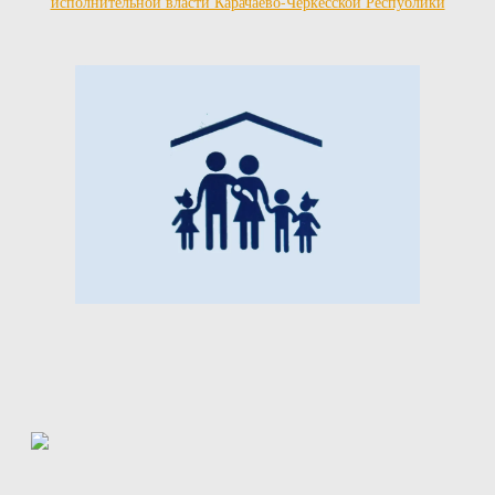
исполнительной власти Карачаево-Черкесской Республики