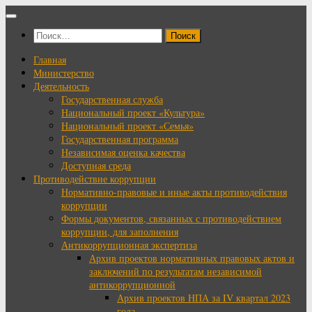
Перейти
к
Найти:
содержимому
Главная
Министерство
Деятельность
Государственная служба
Национальный проект «Культура»
Национальный проект «Семья»
Государственная программа
Независимая оценка качества
Доступная среда
Противодействие коррупции
Нормативно-правовые и иные акты противодействия
коррупции
Формы документов, связанных с противодействием
коррупции, для заполнения
Антикоррупционная экспертиза
Архив проектов нормативных правовых актов и
заключений по результатам независимой
антикоррупционной
Архив проектов НПА за IV квартал 2023
года