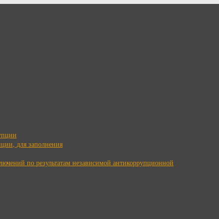
упции
ции, для заполнения
ключений по результатам независимой антикоррупционной