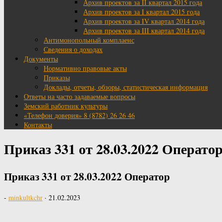
Архив проектов за II квартал 2015 года
Архив проектов за I квартал 2015 года
Архив проектов за IV квартал 2014 года
Архив проектов за III квартал 2014 года
Антимонопольный комплаенс
Сведения о доходах
Документы
Нормативно правовые акты
Приказы
Доклады, отчеты, обзоры, статистическая информация
Ответы на часто задаваемые вопросы
Земский работник культуры
«Телефон доверия» 8 (8782) 26 26 46
Контакты
Приказ 331 от 28.03.2022 Операто
Приказ 331 от 28.03.2022 Оператор
-
minkultkchr
·
21.02.2023