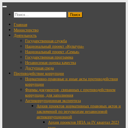
Перейти
к
Найти:
содержимому
Главная
Министерство
Деятельность
Государственная служба
Национальный проект «Культура»
Национальный проект «Семья»
Государственная программа
Независимая оценка качества
Доступная среда
Противодействие коррупции
Нормативно-правовые и иные акты противодействия
коррупции
Формы документов, связанных с противодействием
коррупции, для заполнения
Антикоррупционная экспертиза
Архив проектов нормативных правовых актов и
заключений по результатам независимой
антикоррупционной
Архив проектов НПА за IV квартал 2023
года