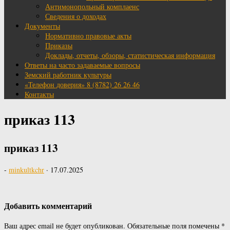
Антимонопольный комплаенс
Сведения о доходах
Документы
Нормативно правовые акты
Приказы
Доклады, отчеты, обзоры, статистическая информация
Ответы на часто задаваемые вопросы
Земский работник культуры
«Телефон доверия» 8 (8782) 26 26 46
Контакты
приказ 113
приказ 113
-
minkultkchr
·
17.07.2025
Добавить комментарий
Ваш адрес email не будет опубликован.
Обязательные поля помечены
*