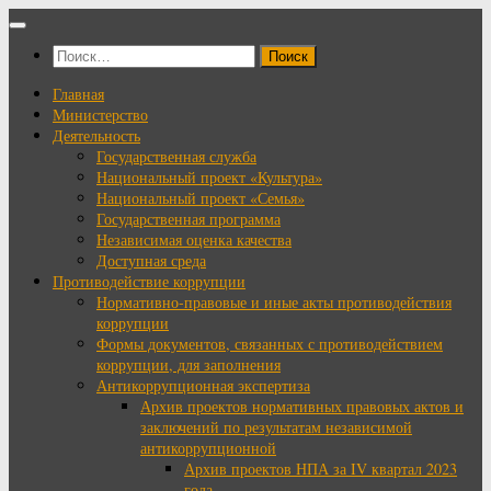
Перейти
к
Найти:
содержимому
Главная
Министерство
Деятельность
Государственная служба
Национальный проект «Культура»
Национальный проект «Семья»
Государственная программа
Независимая оценка качества
Доступная среда
Противодействие коррупции
Нормативно-правовые и иные акты противодействия
коррупции
Формы документов, связанных с противодействием
коррупции, для заполнения
Антикоррупционная экспертиза
Архив проектов нормативных правовых актов и
заключений по результатам независимой
антикоррупционной
Архив проектов НПА за IV квартал 2023
года