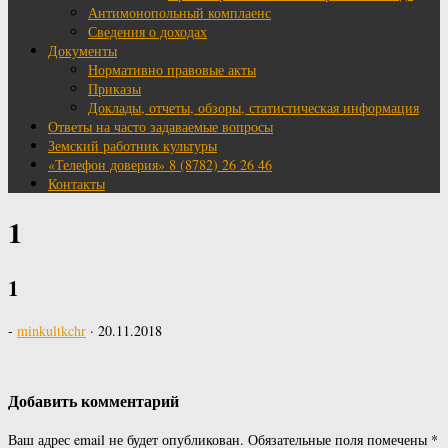
Антимонопольный комплаенс
Сведения о доходах
Документы
Нормативно правовые акты
Приказы
Доклады, отчеты, обзоры, статистическая информация
Ответы на часто задаваемые вопросы
Земский работник культуры
«Телефон доверия» 8 (8782) 26 26 46
Контакты
1
1
-
minkultkchr
·
20.11.2018
Добавить комментарий
Ваш адрес email не будет опубликован.
Обязательные поля помечены
*