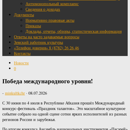
Антимонопольный комплаенс
Сведения о доходах
Документы
Нормативно правовые акты
Приказы
Доклады, отчеты, обзоры, статистическая информация
Ответы на часто задаваемые вопросы
Земский работник культуры
«Телефон доверия» 8 (8782) 26 26 46
Контакты
Новости
0
Победа международного уровня!
-
minkultkchr
·
08.07.2026
С 30 июня по 4 июля в Республике Абхазия прошёл Международный
конкурс-фестиваль «Праздник талантов». Это масштабное культурное
событие собрало на одной сцене сотни ярких исполнителей из разных
регионов России и зарубежья.
По итогам конкурса Ансамбль национальных инструментов «Пасэрей»