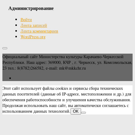
Администрирование
Войти
Лента записей
Лента комментариев
WordPress.org
Официальный сайт Министерства культуры Карачаево-Черкесской
Республики. Наш адрес: 369000, КЧР , г. Черкесск, ул. Комсомольская,
23 тел.: 8(8782)266582, e-mail: mk@mkkchr.ru
Этот сайт использует файлы cookies и сервисы сбора технических
данных посетителей (данные об IP-адресе, местоположении и др.) для
обеспечения работоспособности и улучшения качества обслуживания.
Продолжая использовать наш сайт, вы автоматически соглашаетесь с
использованием данных технологий.
OK