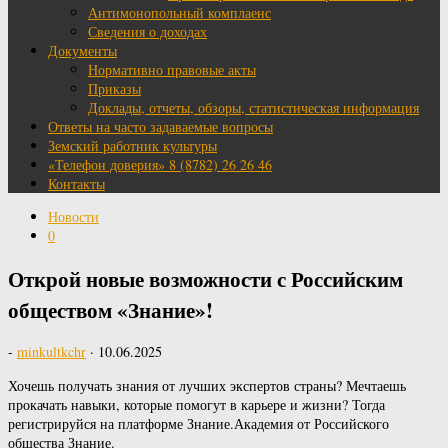
Антимонопольный комплаенс
Сведения о доходах
Документы
Нормативно правовые акты
Приказы
Доклады, отчеты, обзоры, статистическая информация
Ответы на часто задаваемые вопросы
Земский работник культуры
«Телефон доверия» 8 (8782) 26 26 46
Контакты
Новости
0
Открой новые возможности с Российским
обществом «Знание»!
-
minkultkchr
·
10.06.2025
Хочешь получать знания от лучших экспертов страны? Мечтаешь
прокачать навыки, которые помогут в карьере и жизни? Тогда
регистрируйся на платформе Знание.Академия от Российского
общества Знание.