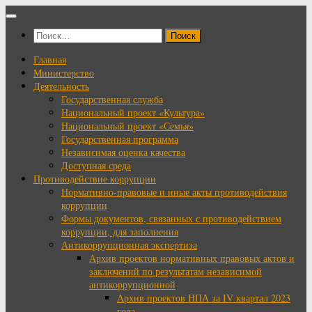
Перейти
к
Найти:
содержимому
Главная
Министерство
Деятельность
Государственная служба
Национальный проект «Культура»
Национальный проект «Семья»
Государственная программа
Независимая оценка качества
Доступная среда
Противодействие коррупции
Нормативно-правовые и иные акты противодействия
коррупции
Формы документов, связанных с противодействием
коррупции, для заполнения
Антикоррупционная экспертиза
Архив проектов нормативных правовых актов и
заключений по результатам независимой
антикоррупционной
Архив проектов НПА за IV квартал 2023
года