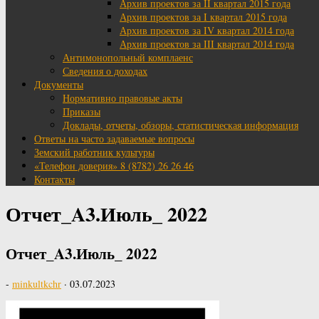
Архив проектов за II квартал 2015 года
Архив проектов за I квартал 2015 года
Архив проектов за IV квартал 2014 года
Архив проектов за III квартал 2014 года
Антимонопольный комплаенс
Сведения о доходах
Документы
Нормативно правовые акты
Приказы
Доклады, отчеты, обзоры, статистическая информация
Ответы на часто задаваемые вопросы
Земский работник культуры
«Телефон доверия» 8 (8782) 26 26 46
Контакты
Отчет_A3.Июль_ 2022
Отчет_A3.Июль_ 2022
-
minkultkchr
·
03.07.2023