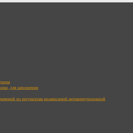
упции
ции, для заполнения
ключений по результатам независимой антикоррупционной