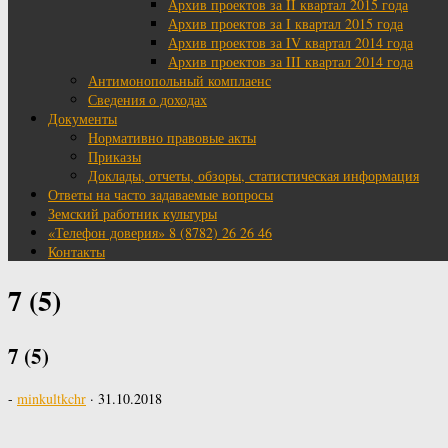
Архив проектов за II квартал 2015 года
Архив проектов за I квартал 2015 года
Архив проектов за IV квартал 2014 года
Архив проектов за III квартал 2014 года
Антимонопольный комплаенс
Сведения о доходах
Документы
Нормативно правовые акты
Приказы
Доклады, отчеты, обзоры, статистическая информация
Ответы на часто задаваемые вопросы
Земский работник культуры
«Телефон доверия» 8 (8782) 26 26 46
Контакты
7 (5)
7 (5)
-
minkultkchr
·
31.10.2018