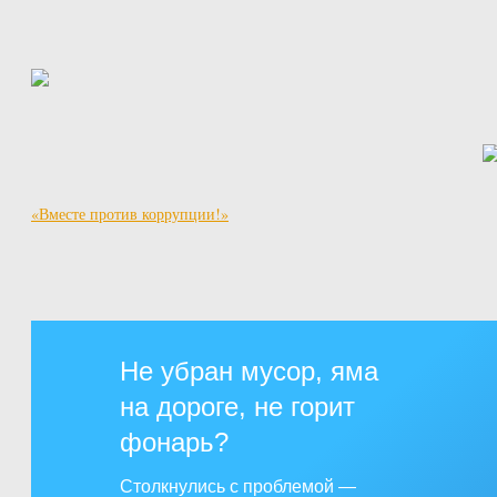
«Вместе против коррупции!»
Не убран мусор, яма
на дороге, не горит
фонарь?
Столкнулись с проблемой —