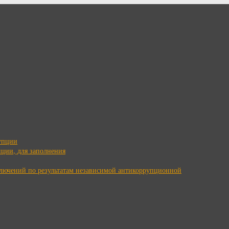
упции
ции, для заполнения
ключений по результатам независимой антикоррупционной