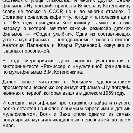
«Котёнок с улицы Лизюкова» и многих других. Серия
фильмов «Ну, погоди!» принесла Вячеславу Котёночкину
славу не только в СССР, но и во многих странах. В
Болгарии появилось кафе «Ну, погоди!», а польские дети
в 1985 году присудили Котёночкину самую высокую
награду, о которой мечтает каждый режиссёр детских
фильмов — «Орден улыбки». Одна из составляющих
успеха мультфильма — неподражаемые голоса артистов
Анатолия Папанова и Клары Румяновой, озвучивших
главных персонажей.
В ходе мероприятия дети активно участвовали в
викторине-тесте «Режиссер с «мультяшной фамилией»
по мультфильмам В.М. Котеночкина.
Далее юные читатели с большим удовольствием
просмотрели несколько серий мультфильма «Ну, погоди!»
начиная с первой, которая вышла в далеком 1969 году.
И сегодня, мультфильм про отважного зайца и глупого
волка остается наиболее любимым взрослыми и детьми
мультфильмом. Волк и Заяц стали одними из самых
популярных мультипликационных персонажей во всем
мире.