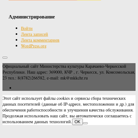
Администрирование
Войти
Лента записей
Лента комментариев
WordPress.org
Официальный сайт Министерства культуры Карачаево-Черкесской
Республики. Наш адрес: 369000, КЧР , г. Черкесск, ул. Комсомольская,
23 тел.: 8(8782)266582, e-mail: mk@mkkchr.ru
Этот сайт использует файлы cookies и сервисы сбора технических
данных посетителей (данные об IP-адресе, местоположении и др.) для
обеспечения работоспособности и улучшения качества обслуживания.
Продолжая использовать наш сайт, вы автоматически соглашаетесь с
использованием данных технологий.
OK