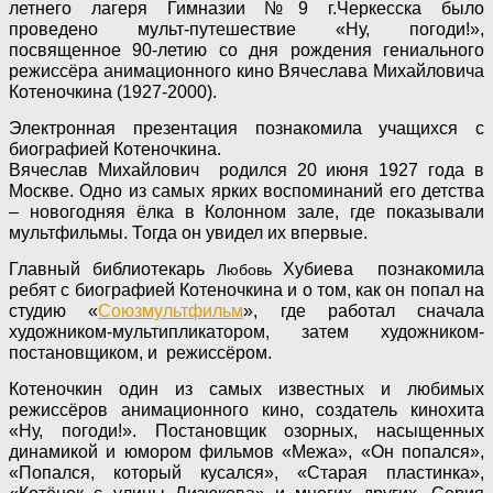
летнего лагеря Гимназии №9 г.Черкесска было
проведено мульт-путешествие «Ну, погоди!»,
посвященное 90-летию со дня рождения гениального
режиссёра анимационного кино Вячеслава Михайловича
Котеночкина (1927-2000).
Электронная презентация познакомила учащихся с
биографией Котеночкина.
Вячеслав Михайлович родился 20 июня 1927 года в
Москве. Одно из самых ярких воспоминаний его детства
– новогодняя ёлка в Колонном зале, где показывали
мультфильмы. Тогда он увидел их впервые.
Главный библиотекарь
Хубиева познакомила
Любовь
ребят с биографией Котеночкина и о том, как он попал на
студию «
Союзмультфильм
», где работал сначала
художником-мультипликатором, затем художником-
постановщиком, и режиссёром.
Котеночкин один из самых известных и любимых
режиссёров анимационного кино, создатель кинохита
«Ну, погоди!». Постановщик озорных, насыщенных
динамикой и юмором фильмов «Межа», «Он попался»,
«Попался, который кусался», «Старая пластинка»,