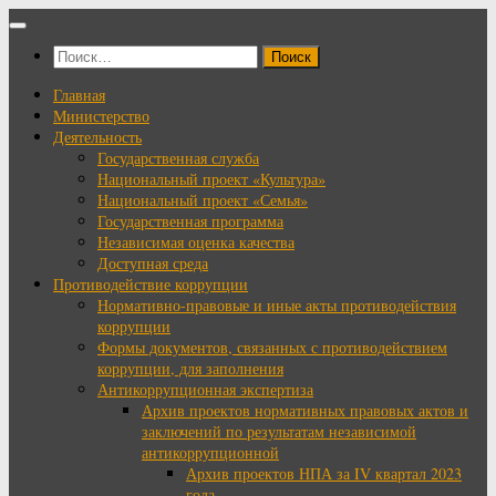
Перейти
к
Найти:
содержимому
Главная
Министерство
Деятельность
Государственная служба
Национальный проект «Культура»
Национальный проект «Семья»
Государственная программа
Независимая оценка качества
Доступная среда
Противодействие коррупции
Нормативно-правовые и иные акты противодействия
коррупции
Формы документов, связанных с противодействием
коррупции, для заполнения
Антикоррупционная экспертиза
Архив проектов нормативных правовых актов и
заключений по результатам независимой
антикоррупционной
Архив проектов НПА за IV квартал 2023
года