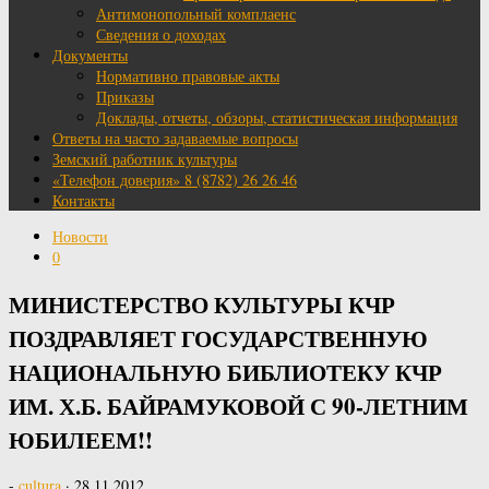
Антимонопольный комплаенс
Сведения о доходах
Документы
Нормативно правовые акты
Приказы
Доклады, отчеты, обзоры, статистическая информация
Ответы на часто задаваемые вопросы
Земский работник культуры
«Телефон доверия» 8 (8782) 26 26 46
Контакты
Новости
0
МИНИСТЕРСТВО КУЛЬТУРЫ КЧР
ПОЗДРАВЛЯЕТ ГОСУДАРСТВЕННУЮ
НАЦИОНАЛЬНУЮ БИБЛИОТЕКУ КЧР
ИМ. Х.Б. БАЙРАМУКОВОЙ С 90-ЛЕТНИМ
ЮБИЛЕЕМ!!
-
cultura
·
28.11.2012