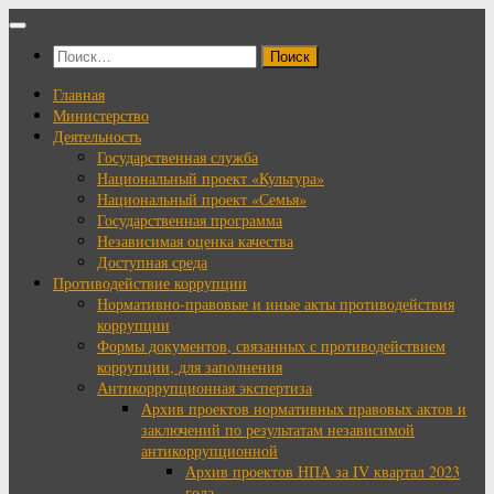
Перейти
к
Найти:
содержимому
Главная
Министерство
Деятельность
Государственная служба
Национальный проект «Культура»
Национальный проект «Семья»
Государственная программа
Независимая оценка качества
Доступная среда
Противодействие коррупции
Нормативно-правовые и иные акты противодействия
коррупции
Формы документов, связанных с противодействием
коррупции, для заполнения
Антикоррупционная экспертиза
Архив проектов нормативных правовых актов и
заключений по результатам независимой
антикоррупционной
Архив проектов НПА за IV квартал 2023
года