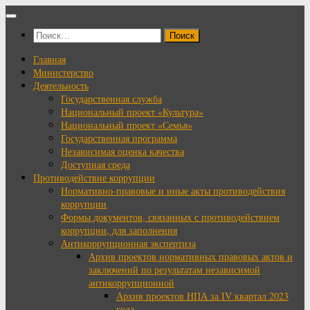
Перейти
к
Найти:
содержимому
Главная
Министерство
Деятельность
Государственная служба
Национальный проект «Культура»
Национальный проект «Семья»
Государственная программа
Независимая оценка качества
Доступная среда
Противодействие коррупции
Нормативно-правовые и иные акты противодействия
коррупции
Формы документов, связанных с противодействием
коррупции, для заполнения
Антикоррупционная экспертиза
Архив проектов нормативных правовых актов и
заключений по результатам независимой
антикоррупционной
Архив проектов НПА за IV квартал 2023
года