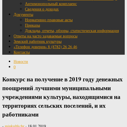
Антимонопольный комплаенс
Сведения о доходах
Документы
Нормативно правовые акты
Приказы
Доклады, отчеты, обзоры, статистическая информация
Ответы на часто задаваемые вопросы
Земский работник культуры
«Телефон доверия» 8 (8782) 26 26 46
Контакты
Новости
0
Конкурс на получение в 2019 году денежных
поощрений лучшими муниципальными
учреждениями культуры, находящимися на
территориях сельских поселений, и их
работниками
-
minkultkchr
·
18.01.2019