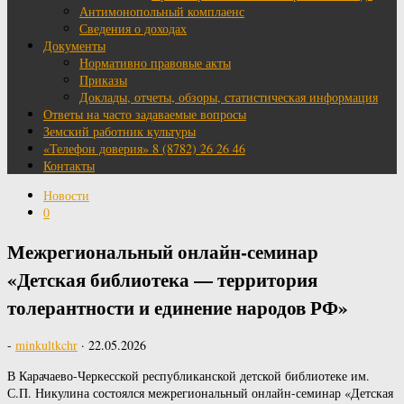
Антимонопольный комплаенс
Сведения о доходах
Документы
Нормативно правовые акты
Приказы
Доклады, отчеты, обзоры, статистическая информация
Ответы на часто задаваемые вопросы
Земский работник культуры
«Телефон доверия» 8 (8782) 26 26 46
Контакты
Новости
0
Межрегиональный онлайн-семинар
«Детская библиотека — территория
толерантности и единение народов РФ»
-
minkultkchr
·
22.05.2026
В Карачаево-Черкесской республиканской детской библиотеке им.
С.П. Никулина состоялся межрегиональный онлайн-семинар «Детская