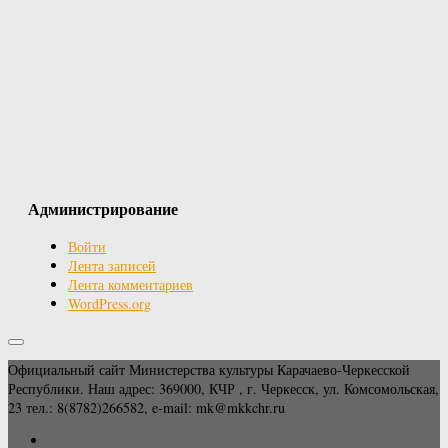
Администрирование
Войти
Лента записей
Лента комментариев
WordPress.org
Официальный сайт Министерства культуры Карачаево-Черкесской
Республики. Наш адрес: 369000, КЧР , г. Черкесск, ул. Комсомольская,
23 тел.: 8(8782)266582, e-mail: mk@mkkchr.ru