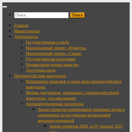
Перейти
к
Найти:
содержимому
Главная
Министерство
Деятельность
Государственная служба
Национальный проект «Культура»
Национальный проект «Семья»
Государственная программа
Независимая оценка качества
Доступная среда
Противодействие коррупции
Нормативно-правовые и иные акты противодействия
коррупции
Формы документов, связанных с противодействием
коррупции, для заполнения
Антикоррупционная экспертиза
Архив проектов нормативных правовых актов и
заключений по результатам независимой
антикоррупционной
Архив проектов НПА за IV квартал 2023
года