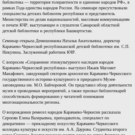
библиотека — территория толерантности и единение народов РФ», в
рамках Года единства народов России. На семинаре присутствовали
специалисты детских библиотек республики и представитель
Министерства по делам национальностей, массовым коммуникациям
и печати КЧР, выступающие и слушатели Самарской областной
детской библиотеки и республики Башкортостан.
Семинар открыла Демишонкова Наталья Анатольевна, директор
Карачаево-Черкесской республиканской детской библиотеки им. С.П.
Никулина, Заслуженный работник КЧР.
С вопросом «Сохранение этнокультурного наследия народов
Карачаево-Черкесской республики» выступил Ижаев Магомет
Манафович, заведующий сектором археологии Карачаево-Черкесского
государственного историко-культурного и природного Музея-
заповедника им. М.О. Байчоровой. Он представил обзор деятельности
музея и проводимых мероприятий, а также призвал библиотекарей
способствовать формированию у читателей понимания
многонациональности региона.
О возрождении ремесел народов Карачаево-Черкесии рассказала
Серопян Елена Валерьевна, преподаватель, специалист по
декоративно — прикладному искусству Карачаево-Черкесского
колледжа культуры и искусств им. А.А. Даурова. Студентка второго
курса Симхова Амалия показала мастер-класс по лепке фигурок из