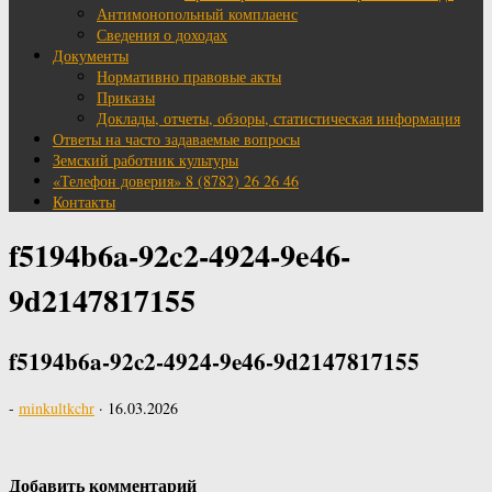
Антимонопольный комплаенс
Сведения о доходах
Документы
Нормативно правовые акты
Приказы
Доклады, отчеты, обзоры, статистическая информация
Ответы на часто задаваемые вопросы
Земский работник культуры
«Телефон доверия» 8 (8782) 26 26 46
Контакты
f5194b6a-92c2-4924-9e46-
9d2147817155
f5194b6a-92c2-4924-9e46-9d2147817155
-
minkultkchr
·
16.03.2026
Добавить комментарий