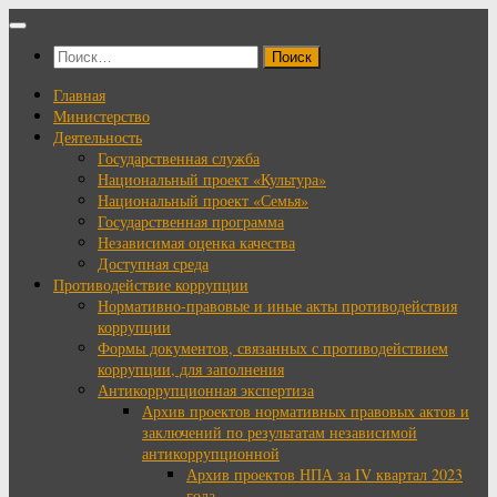
Перейти
к
Найти:
содержимому
Главная
Министерство
Деятельность
Государственная служба
Национальный проект «Культура»
Национальный проект «Семья»
Государственная программа
Независимая оценка качества
Доступная среда
Противодействие коррупции
Нормативно-правовые и иные акты противодействия
коррупции
Формы документов, связанных с противодействием
коррупции, для заполнения
Антикоррупционная экспертиза
Архив проектов нормативных правовых актов и
заключений по результатам независимой
антикоррупционной
Архив проектов НПА за IV квартал 2023
года