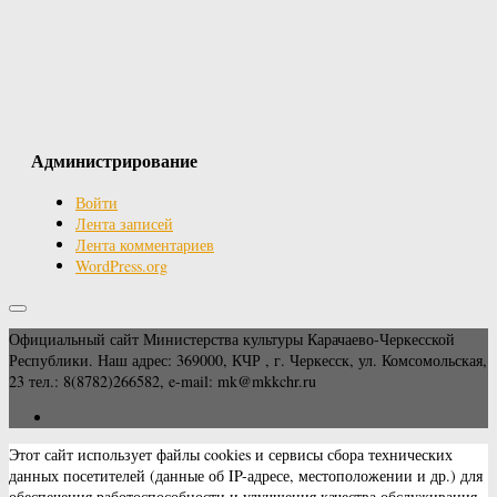
Администрирование
Войти
Лента записей
Лента комментариев
WordPress.org
Официальный сайт Министерства культуры Карачаево-Черкесской
Республики. Наш адрес: 369000, КЧР , г. Черкесск, ул. Комсомольская,
23 тел.: 8(8782)266582, e-mail: mk@mkkchr.ru
Этот сайт использует файлы cookies и сервисы сбора технических
данных посетителей (данные об IP-адресе, местоположении и др.) для
обеспечения работоспособности и улучшения качества обслуживания.