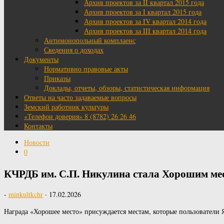
Архив проектов за II квартал 2015 года
Архив проектов за I квартал 2015 года
Архив проектов за IV квартал 2014 года
Архив проектов за III квартал 2014 года
Антимонопольный комплаенс
Сведения о доходах
Документы
Нормативно правовые акты
Приказы
Доклады, отчеты, обзоры, статистическая информация
Ответы на часто задаваемые вопросы
Земский работник культуры
«Телефон доверия» 8 (8782) 26 26 46
Контакты
Новости
0
КЧРДБ им. С.П. Никулина стала Хорошим мест
-
minkultkchr
·
17.02.2026
Награда «Хорошее место» присуждается местам, которые пользователи Я