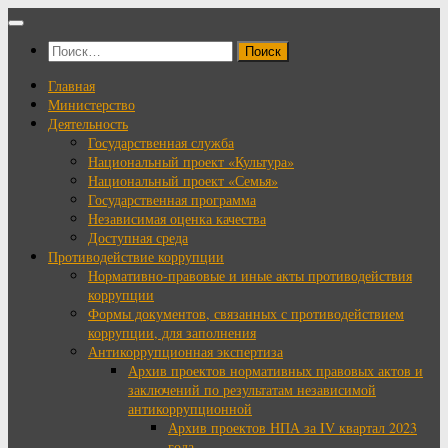
Перейти
к
Найти:
содержимому
Главная
Министерство
Деятельность
Государственная служба
Национальный проект «Культура»
Национальный проект «Семья»
Государственная программа
Независимая оценка качества
Доступная среда
Противодействие коррупции
Нормативно-правовые и иные акты противодействия
коррупции
Формы документов, связанных с противодействием
коррупции, для заполнения
Антикоррупционная экспертиза
Архив проектов нормативных правовых актов и
заключений по результатам независимой
антикоррупционной
Архив проектов НПА за IV квартал 2023
года