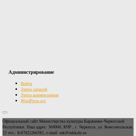
Администрирование
Войти
Лента записей
Лента комментариев
WordPress.org
Официальный сайт Министерства культуры Карачаево-Черкесской
Республики. Наш адрес: 369000, КЧР , г. Черкесск, ул. Комсомольская,
23 тел.: 8(8782)266582, e-mail: mk@mkkchr.ru