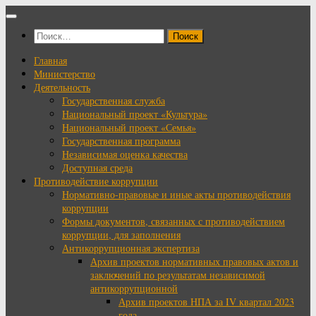
Перейти
к
Найти:
содержимому
Главная
Министерство
Деятельность
Государственная служба
Национальный проект «Культура»
Национальный проект «Семья»
Государственная программа
Независимая оценка качества
Доступная среда
Противодействие коррупции
Нормативно-правовые и иные акты противодействия
коррупции
Формы документов, связанных с противодействием
коррупции, для заполнения
Антикоррупционная экспертиза
Архив проектов нормативных правовых актов и
заключений по результатам независимой
антикоррупционной
Архив проектов НПА за IV квартал 2023
года