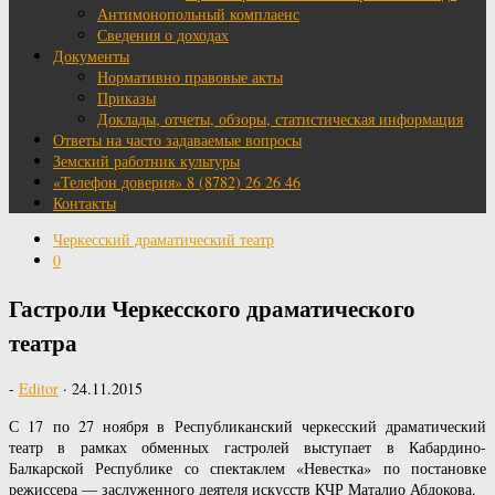
Антимонопольный комплаенс
Сведения о доходах
Документы
Нормативно правовые акты
Приказы
Доклады, отчеты, обзоры, статистическая информация
Ответы на часто задаваемые вопросы
Земский работник культуры
«Телефон доверия» 8 (8782) 26 26 46
Контакты
Черкесский драматический театр
0
Гастроли Черкесского драматического
театра
-
Editor
·
24.11.2015
С 17 по 27 ноября в Республиканский черкесский драматический
театр в рамках обменных гастролей выступает в Кабардино-
Балкарской Республике со спектаклем «Невестка» по постановке
режиссера — заслуженного деятеля искусств КЧР Маталио Абдокова.