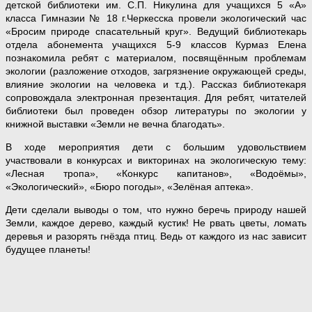
детской библиотеки им. С.П. Никулина для учащихся 5 «А»
класса Гимназии № 18 г.Черкесска провели экологический час
«Бросим природе спасательный круг». Ведущий библиотекарь
отдела абонемента учащихся 5-9 классов Курмаз Елена
познакомила ребят с материалом, посвящённым проблемам
экологии (разложение отходов, загрязнение окружающей среды,
влияние экологии на человека и т.д.). Рассказ библиотекаря
сопровождала электронная презентация. Для ребят, читателей
библиотеки был проведен обзор литературы по экологии у
книжной выставки «Земли не вечна благодать».
В ходе мероприятия дети с большим удовольствием
участвовали в конкурсах и викторинах на экологическую тему:
«Лесная тропа», «Конкурс капитанов», «Водоёмы»,
«Экологический», «Бюро погоды», «Зелёная аптека».
Дети сделали выводы о том, что нужно беречь природу нашей
Земли, каждое дерево, каждый кустик! Не рвать цветы, ломать
деревья и разорять гнёзда птиц. Ведь от каждого из нас зависит
будущее планеты!