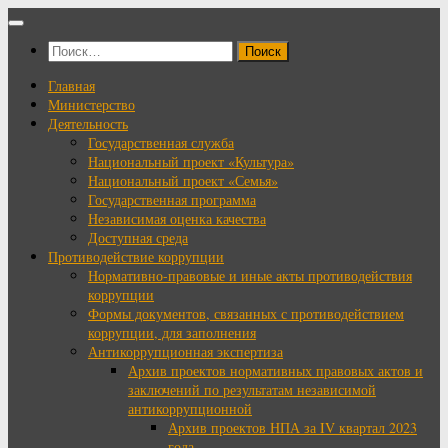
Перейти
к
Найти:
содержимому
Главная
Министерство
Деятельность
Государственная служба
Национальный проект «Культура»
Национальный проект «Семья»
Государственная программа
Независимая оценка качества
Доступная среда
Противодействие коррупции
Нормативно-правовые и иные акты противодействия
коррупции
Формы документов, связанных с противодействием
коррупции, для заполнения
Антикоррупционная экспертиза
Архив проектов нормативных правовых актов и
заключений по результатам независимой
антикоррупционной
Архив проектов НПА за IV квартал 2023
года