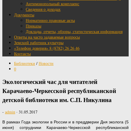
Антимонопольный комплаенс
Сведения о доходах
Документы
Нормативно правовые акты
Приказы
Доклады, отчеты, обзоры, статистическая информация
Ответы на часто задаваемые вопросы
Земский работник культуры
«Телефон доверия» 8 (8782) 26 26 46
Контакты
Библиотеки
/
Новости
0
Экологический час для читателей
Карачаево-Черкесской республиканской
детской библиотеки им. С.П. Никулина
-
admin
·
31.05.2017
В рамках Года экологии в России и в преддверии Дня эколога (5
июня) сотрудники Карачаево-Черкесской республиканской