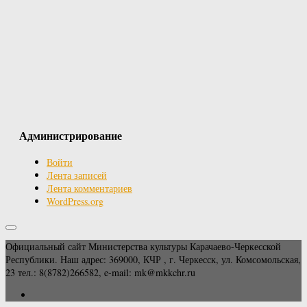
Администрирование
Войти
Лента записей
Лента комментариев
WordPress.org
Официальный сайт Министерства культуры Карачаево-Черкесской
Республики. Наш адрес: 369000, КЧР , г. Черкесск, ул. Комсомольская,
23 тел.: 8(8782)266582, e-mail: mk@mkkchr.ru