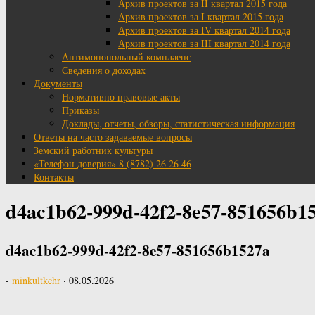
Архив проектов за II квартал 2015 года
Архив проектов за I квартал 2015 года
Архив проектов за IV квартал 2014 года
Архив проектов за III квартал 2014 года
Антимонопольный комплаенс
Сведения о доходах
Документы
Нормативно правовые акты
Приказы
Доклады, отчеты, обзоры, статистическая информация
Ответы на часто задаваемые вопросы
Земский работник культуры
«Телефон доверия» 8 (8782) 26 26 46
Контакты
d4ac1b62-999d-42f2-8e57-851656b1
d4ac1b62-999d-42f2-8e57-851656b1527a
-
minkultkchr
·
08.05.2026