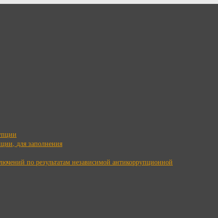
упции
ции, для заполнения
ключений по результатам независимой антикоррупционной