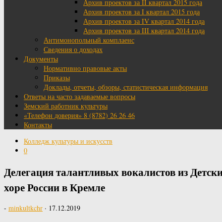
Архив проектов за II квартал 2015 года
Архив проектов за I квартал 2015 года
Архив проектов за IV квартал 2014 года
Архив проектов за III квартал 2014 года
Антимонопольный комплаенс
Сведения о доходах
Документы
Нормативно правовые акты
Приказы
Доклады, отчеты, обзоры, статистическая информация
Ответы на часто задаваемые вопросы
Земский работник культуры
«Телефон доверия» 8 (8782) 26 26 46
Контакты
Колледж культуры и искусств
0
Делегация талантливых вокалистов из Детск
хоре России в Кремле
-
minkultkchr
·
17.12.2019