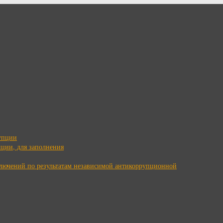
упции
ции, для заполнения
ключений по результатам независимой антикоррупционной