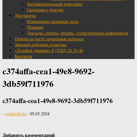
Антимонопольный комплаенс
Сведения о доходах
Документы
Нормативно правовые акты
Приказы
Доклады, отчеты, обзоры, статистическая информация
Ответы на часто задаваемые вопросы
Земский работник культуры
«Телефон доверия» 8 (8782) 26 26 46
Контакты
c374affa-cea1-49e8-9692-
3db59f711976
c374affa-cea1-49e8-9692-3db59f711976
-
minkultkchr
·
05.03.2024
Добавить комментарий