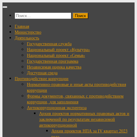
Перейти
к
Найти:
содержимому
Главная
Министерство
Деятельность
Государственная служба
Национальный проект «Культура»
Национальный проект «Семья»
Государственная программа
Независимая оценка качества
Доступная среда
Противодействие коррупции
Нормативно-правовые и иные акты противодействия
коррупции
Формы документов, связанных с противодействием
коррупции, для заполнения
Антикоррупционная экспертиза
Архив проектов нормативных правовых актов и
заключений по результатам независимой
антикоррупционной
Архив проектов НПА за IV квартал 2023
года