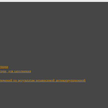
упции
ции, для заполнения
ключений по результатам независимой антикоррупционной