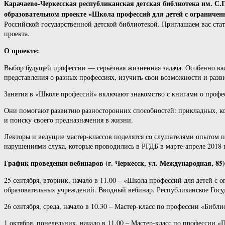
Карачаево-Черкесская республиканская детская библиотека им. С.
образовательном проекте «Школа профессий для детей с ограниче
Российской государственной детской библиотекой. Приглашаем вас стать
проекта.
О проекте:
Выбор будущей профессии — серьёзная жизненная задача. Особенно ва
представления о разных профессиях, изучить свои возможности и разви
Занятия в «Школе профессий» включают знакомство с книгами о профес
Они помогают развитию разносторонних способностей: прикладных, ко
и поиску своего предназначения в жизни.
Лекторы и ведущие мастер-классов поделятся со слушателями опытом по
нарушениями слуха, которые проводились в РГДБ в марте-апреле 2018 
График проведения вебинаров (г. Черкесск, ул. Международная, 85)
25 сентября, вторник, начало в 11.00 – «Школа профессий для детей с
образовательных учреждений. Вводный вебинар. Республиканское Госу
26 сентября, среда, начало в 10.30 – Мастер-класс по профессии «Библи
1 октября, понедельник, начало в 11.00 – Мастер-класс по профессии «