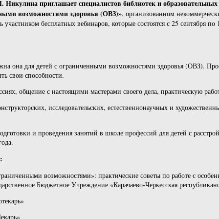
П. Никулина приглашает специалистов библиотек и образовательных
нными возможностями здоровья (ОВЗ)»
, организованном некоммерческ
 участником бесплатных вебинаров, которые состоятся с 25 сентября по 1
жна она для детей с ограниченными возможностями здоровья (ОВЗ). Про
ть свои способности.
сиях, общение с настоящими мастерами своего дела, практическую работу
нструкторских, исследовательских, естественнонаучных и художественн
дготовки и проведения занятий в школе профессий для детей с расстройс
года.
:
 ограниченными возможностями»: практические советы по работе с особе
дарственное Бюджетное Учреждение «Карачаево-Черкесская республиканс
отекарь»
Пекарь»