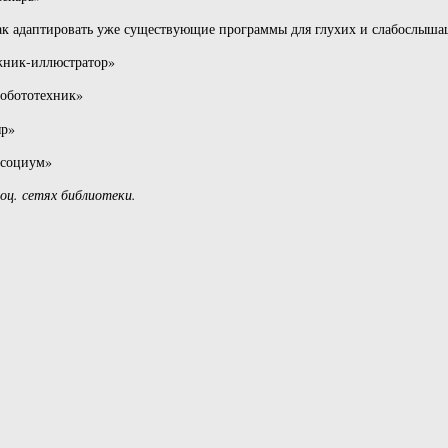
 Как адаптировать уже существующие программы для глухих и слабослыша
ожник-иллюстратор»
Робототехник»
яр»
и социум»
оц. сетях библиотеки.