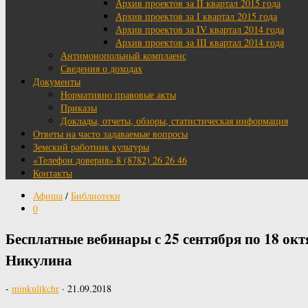
Архив проектов за II квартал 2015 года
Архив проектов за I квартал 2015 года
Архив проектов за IV квартал 2014 года
Архив проектов за III квартал 2014 года
Антимонопольный комплаенс
Сведения о доходах
Документы
Нормативно правовые акты
Приказы
Доклады, отчеты, обзоры, статистическая информация
Ответы на часто задаваемые вопросы
Земский работник культуры
«Телефон доверия» 8 (8782) 26 26 46
Контакты
Афиша
/
Библиотеки
0
Бесплатные вебинары с 25 сентября по 18 окт
Никулина
-
minkultkchr
·
21.09.2018