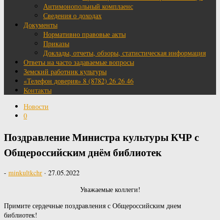
Антимонопольный комплаенс
Сведения о доходах
Документы
Нормативно правовые акты
Приказы
Доклады, отчеты, обзоры, статистическая информация
Ответы на часто задаваемые вопросы
Земский работник культуры
«Телефон доверия» 8 (8782) 26 26 46
Контакты
Новости
0
Поздравление Министра культуры КЧР с
Общероссийским днём библиотек
-
minkultkchr
·
27.05.2022
Уважаемые коллеги!
Примите сердечные поздравления с Общероссийским днем
библиотек!