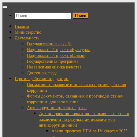
Перейти
к
Найти:
содержимому
Главная
Министерство
Деятельность
Государственная служба
Национальный проект «Культура»
Национальный проект «Семья»
Государственная программа
Независимая оценка качества
Доступная среда
Противодействие коррупции
Нормативно-правовые и иные акты противодействия
коррупции
Формы документов, связанных с противодействием
коррупции, для заполнения
Антикоррупционная экспертиза
Архив проектов нормативных правовых актов и
заключений по результатам независимой
антикоррупционной
Архив проектов НПА за IV квартал 2023
года