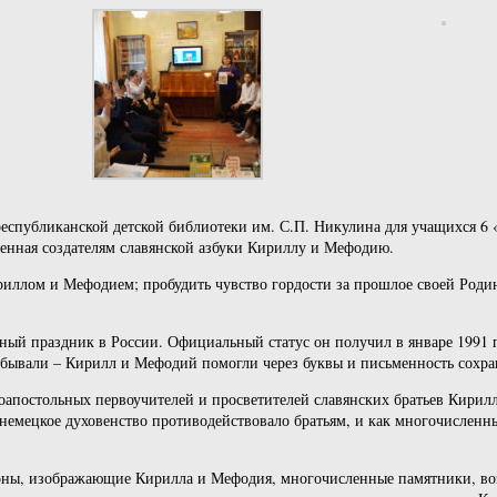
й республиканской детской библиотеки им. С.П. Никулина для учащихся
щенная создателям славянской азбуки Кириллу и Мефодию.
ириллом и Мефодием; пробудить чувство гордости за прошлое своей Род
ый праздник в России. Официальный статус он получил в январе 1991 го
абывали – Кирилл и Мефодий помогли через буквы и письменность сохран
ноапостольных первоучителей и просветителей славянских братьев Кири
к немецкое духовенство противодействовало братьям, и как многочисленн
иконы, изображающие Кирилла и Мефодия, многочисленные памятники, в