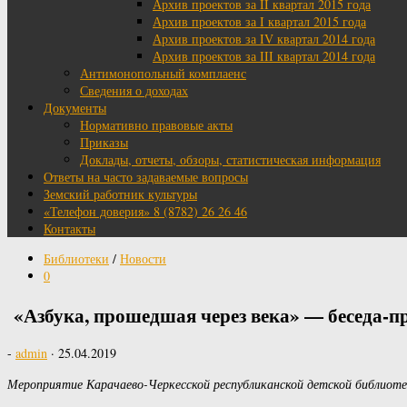
Архив проектов за II квартал 2015 года
Архив проектов за I квартал 2015 года
Архив проектов за IV квартал 2014 года
Архив проектов за III квартал 2014 года
Антимонопольный комплаенс
Сведения о доходах
Документы
Нормативно правовые акты
Приказы
Доклады, отчеты, обзоры, статистическая информация
Ответы на часто задаваемые вопросы
Земский работник культуры
«Телефон доверия» 8 (8782) 26 26 46
Контакты
Библиотеки
/
Новости
0
«Азбука, прошедшая через века» — беседа-п
-
admin
·
25.04.2019
Мероприятие Карачаево-Черкесской республиканской
детской библиоте