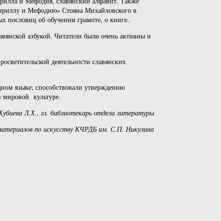
рилла и Мефодия, славянский алфавит. Также
«Кириллу и Мефодию» Стояна Михайловского в
х пословиц об обучении грамоте, о книге.
авянской азбукой. Читатели были очень активны и
росветительской деятельности славянских
дном языке; способствовали утверждению
в мировой культуре.
Хубиева Л.Х., гл. библиотекарь отдела литературы
материалов по искусству КЧРДБ им. С.П. Никулина