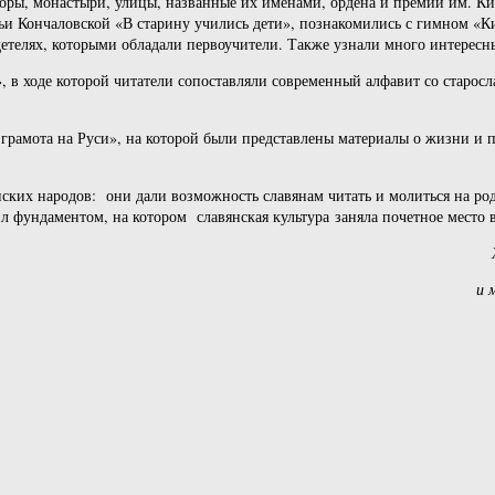
оры, монастыри, улицы, названные их именами, ордена и премии им. Ки
альи Кончаловской «В старину учились дети», познакомились с гимном 
етелях, которыми обладали первоучители. Также узнали много интересны
 в ходе которой читатели сопоставляли современный алфавит со старосл
рамота на Руси», на которой были представлены материалы о жизни и п
нских народов: они дали возможность славянам читать и молиться на ро
л фундаментом, на котором славянская культура заняла почетное место 
и 