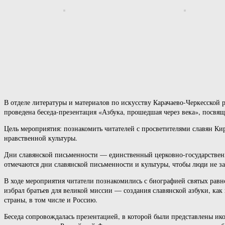
В отделе литературы и материалов по искусству Карачаево-Черкесско
проведена беседа-презентация «Азбука, прошедшая через века», посвя
Цель мероприятия: познакомить читателей с просветителями славян К
нравственной культуры.
Дни славянской письменности — единственный церковно-государственн
отмечаются дни славянской письменности и культуры, чтобы люди не з
В ходе мероприятия читатели познакомились с биографией святых рав
избрал братьев для великой миссии — создания славянской азбуки, ка
страны, в том числе и Россию.
Беседа сопровождалась презентацией, в которой были представлены 