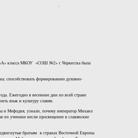
 6 «А» класса МКОУ «СОШ №2» г.Черкесска была
ины; способствовать формированию духовно-
да. Ежегодно в весенние дни по всей стране
ить язык и культуру славян.
лла и Мефодия, узнали, почему император Михаил
ые их ученики несли просвещение в славянские
оздвигнутые братьям в странах Восточной Европы