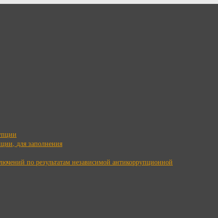
упции
ции, для заполнения
ключений по результатам независимой антикоррупционной