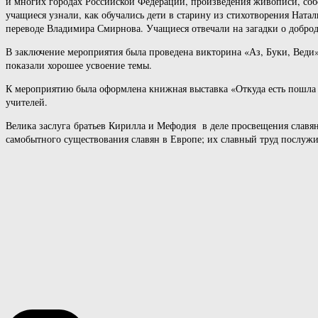
и многих городах Российской Федерации, произведения живописи, соб
учащиеся узнали, как обучались дети в старину из стихотворения Нат
переводе Владимира Смирнова. Учащиеся отвечали на загадки о доброд
В заключение мероприятия была проведена викторина «Аз, Буки, Веди»,
показали хорошее усвоение темы.
К мероприятию была оформлена книжная выставка «Откуда есть пошла г
учителей.
Велика заслуга братьев Кирилла и Мефодия в деле просвещения славя
самобытного существования славян в Европе; их славный труд послужи