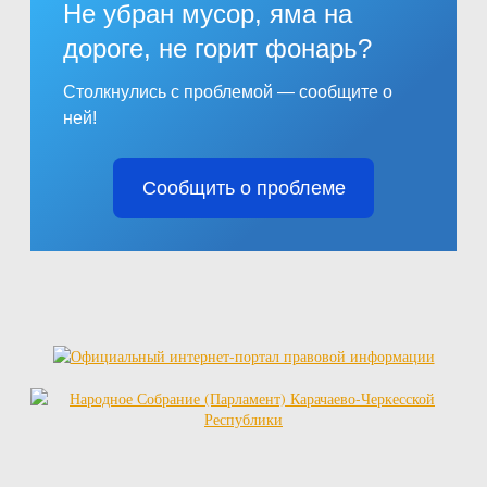
Не убран мусор, яма на
дороге, не горит фонарь?
Столкнулись с проблемой — сообщите о
ней!
Сообщить о проблеме