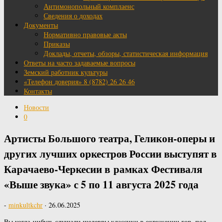
Антимонопольный комплаенс
Сведения о доходах
Документы
Нормативно правовые акты
Приказы
Доклады, отчеты, обзоры, статистическая информация
Ответы на часто задаваемые вопросы
Земский работник культуры
«Телефон доверия» 8 (8782) 26 26 46
Контакты
Новости
0
Артисты Большого театра, Геликон-оперы и
других лучших оркестров России выступят в
Карачаево-Черкесии в рамках Фестиваля
«Выше звука» с 5 по 11 августа 2025 года
-
minkultkchr
·
26.06.2025
Вы когда-нибудь слушали шедевры классики в окружении гор, под