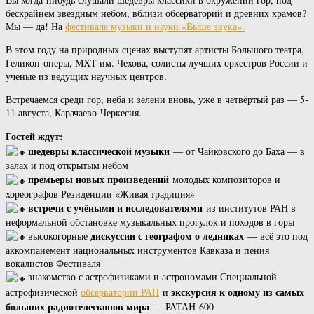
бескрайнем звездным небом, вблизи обсерваторий и древних храмов?
Мы — да! На
фестивале музыки и науки «Выше звука».
В этом году на природных сценах выступят артисты Большого театра,
Геликон-оперы, МХТ им. Чехова, солисты лучших оркестров России и
ученые из ведущих научных центров.
Встречаемся среди гор, неба и зелени вновь, уже в четвёртый раз — 5-
11 августа, Карачаево-Черкесия.
Гостей ждут:
шедевры классической музыки
— от Чайковского до Баха — в
залах и под открытым небом
премьеры новых произведений
молодых композиторов и
хореографов Резиденции «Живая традиция»
встречи с учёными и исследователями
из институтов РАН в
неформальной обстановке музыкальных прогулок и походов в горы
дискуссии с географом о ледниках
высокогорные
— всё это под
аккомпанемент национальных инструментов Кавказа и пения
вокалистов Фестиваля
знакомство с астрофизиками и астрономами Специальной
экскурсия к одному из самых
астрофизической
обсерватории РАН
и
больших радиотелескопов мира
— РАТАН-600