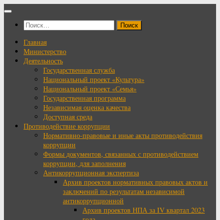
Перейти
к
Найти:
содержимому
Главная
Министерство
Деятельность
Государственная служба
Национальный проект «Культура»
Национальный проект «Семья»
Государственная программа
Независимая оценка качества
Доступная среда
Противодействие коррупции
Нормативно-правовые и иные акты противодействия
коррупции
Формы документов, связанных с противодействием
коррупции, для заполнения
Антикоррупционная экспертиза
Архив проектов нормативных правовых актов и
заключений по результатам независимой
антикоррупционной
Архив проектов НПА за IV квартал 2023
года