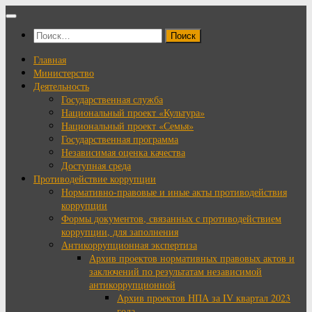
Перейти
к
Найти:
содержимому
Главная
Министерство
Деятельность
Государственная служба
Национальный проект «Культура»
Национальный проект «Семья»
Государственная программа
Независимая оценка качества
Доступная среда
Противодействие коррупции
Нормативно-правовые и иные акты противодействия
коррупции
Формы документов, связанных с противодействием
коррупции, для заполнения
Антикоррупционная экспертиза
Архив проектов нормативных правовых актов и
заключений по результатам независимой
антикоррупционной
Архив проектов НПА за IV квартал 2023
года