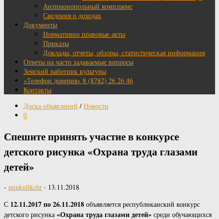
Антимонопольный комплаенс
Сведения о доходах
Документы
Нормативно правовые акты
Приказы
Доклады, отчеты, обзоры, статистическая информация
Ответы на часто задаваемые вопросы
Земский работник культуры
«Телефон доверия» 8 (8782) 26 26 46
Контакты
Доска объявлений
/
Новости
0
Спешите принять участие в конкурсе
детского рисунка «Охрана труда глазами
детей»
-
minkultkchr
·
13.11.2018
12.11.2017 по 26.11.2018
С
объявляется республиканский конкурс
«Охрана труда глазами детей»
детского рисунка
среди обучающихся