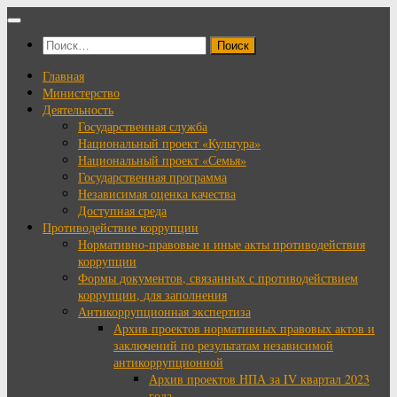
Перейти
к
Найти:
содержимому
Главная
Министерство
Деятельность
Государственная служба
Национальный проект «Культура»
Национальный проект «Семья»
Государственная программа
Независимая оценка качества
Доступная среда
Противодействие коррупции
Нормативно-правовые и иные акты противодействия
коррупции
Формы документов, связанных с противодействием
коррупции, для заполнения
Антикоррупционная экспертиза
Архив проектов нормативных правовых актов и
заключений по результатам независимой
антикоррупционной
Архив проектов НПА за IV квартал 2023
года