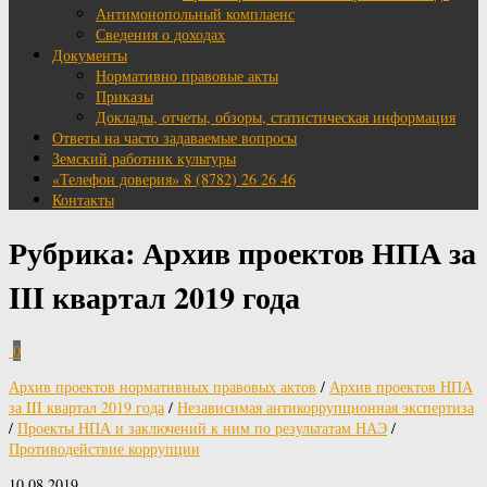
Антимонопольный комплаенс
Сведения о доходах
Документы
Нормативно правовые акты
Приказы
Доклады, отчеты, обзоры, статистическая информация
Ответы на часто задаваемые вопросы
Земский работник культуры
«Телефон доверия» 8 (8782) 26 26 46
Контакты
Рубрика:
Архив проектов НПА за
III квартал 2019 года
0
Архив проектов нормативных правовых актов
/
Архив проектов НПА
за III квартал 2019 года
/
Независимая антикоррупционная экспертиза
/
Проекты НПА и заключений к ним по результатам НАЭ
/
Противодействие коррупции
10.08.2019