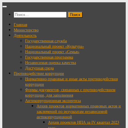
Перейти
к
Найти:
содержимому
Главная
Министерство
Деятельность
Государственная служба
Национальный проект «Культура»
Национальный проект «Семья»
Государственная программа
Независимая оценка качества
Доступная среда
Противодействие коррупции
Нормативно-правовые и иные акты противодействия
коррупции
Формы документов, связанных с противодействием
коррупции, для заполнения
Антикоррупционная экспертиза
Архив проектов нормативных правовых актов и
заключений по результатам независимой
антикоррупционной
Архив проектов НПА за IV квартал 2023
года