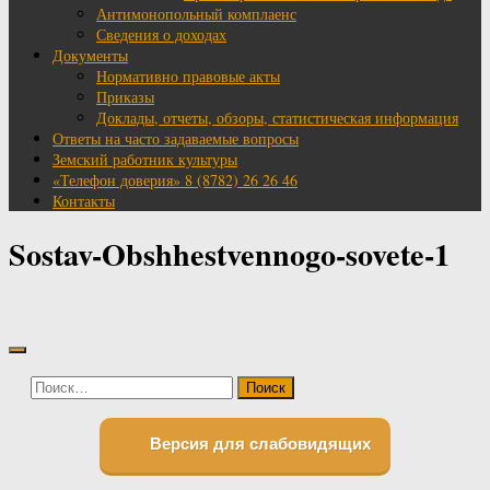
Антимонопольный комплаенс
Сведения о доходах
Документы
Нормативно правовые акты
Приказы
Доклады, отчеты, обзоры, статистическая информация
Ответы на часто задаваемые вопросы
Земский работник культуры
«Телефон доверия» 8 (8782) 26 26 46
Контакты
Sostav-Obshhestvennogo-sovete-1
Найти:
Версия для слабовидящих