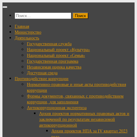
Перейти
к
Найти:
содержимому
Главная
Министерство
Деятельность
Государственная служба
Национальный проект «Культура»
Национальный проект «Семья»
Государственная программа
Независимая оценка качества
Доступная среда
Противодействие коррупции
Нормативно-правовые и иные акты противодействия
коррупции
Формы документов, связанных с противодействием
коррупции, для заполнения
Антикоррупционная экспертиза
Архив проектов нормативных правовых актов и
заключений по результатам независимой
антикоррупционной
Архив проектов НПА за IV квартал 2023
года