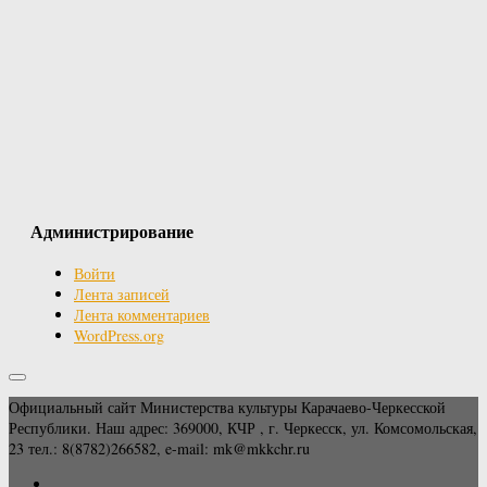
Администрирование
Войти
Лента записей
Лента комментариев
WordPress.org
Официальный сайт Министерства культуры Карачаево-Черкесской
Республики. Наш адрес: 369000, КЧР , г. Черкесск, ул. Комсомольская,
23 тел.: 8(8782)266582, e-mail: mk@mkkchr.ru