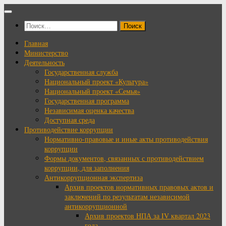
Перейти
к
Найти:
содержимому
Главная
Министерство
Деятельность
Государственная служба
Национальный проект «Культура»
Национальный проект «Семья»
Государственная программа
Независимая оценка качества
Доступная среда
Противодействие коррупции
Нормативно-правовые и иные акты противодействия
коррупции
Формы документов, связанных с противодействием
коррупции, для заполнения
Антикоррупционная экспертиза
Архив проектов нормативных правовых актов и
заключений по результатам независимой
антикоррупционной
Архив проектов НПА за IV квартал 2023
года