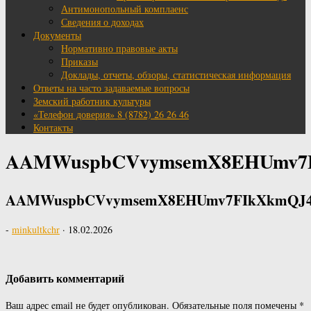
Антимонопольный комплаенс
Сведения о доходах
Документы
Нормативно правовые акты
Приказы
Доклады, отчеты, обзоры, статистическая информация
Ответы на часто задаваемые вопросы
Земский работник культуры
«Телефон доверия» 8 (8782) 26 26 46
Контакты
AAMWuspbCVvymsemX8EHUmv7FI
AAMWuspbCVvymsemX8EHUmv7FIkXkmQJ46V
-
minkultkchr
·
18.02.2026
Добавить комментарий
Ваш адрес email не будет опубликован.
Обязательные поля помечены
*