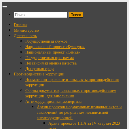
Перейти
к
Найти:
содержимому
Главная
Министерство
Деятельность
Государственная служба
Национальный проект «Культура»
Национальный проект «Семья»
Государственная программа
Независимая оценка качества
Доступная среда
Противодействие коррупции
Нормативно-правовые и иные акты противодействия
коррупции
Формы документов, связанных с противодействием
коррупции, для заполнения
Антикоррупционная экспертиза
Архив проектов нормативных правовых актов и
заключений по результатам независимой
антикоррупционной
Архив проектов НПА за IV квартал 2023
года