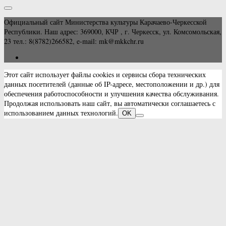
Официальный сайт Министерства культуры Карачаево-Черкесской
Республики. Наш адрес: 369000, КЧР , г. Черкесск, ул. Комсомольская,
23 тел.: 8(8782)266582, e-mail: mk@mkkchr.ru
Этот сайт использует файлы cookies и сервисы сбора технических
данных посетителей (данные об IP-адресе, местоположении и др.) для
обеспечения работоспособности и улучшения качества обслуживания.
Продолжая использовать наш сайт, вы автоматически соглашаетесь с
использованием данных технологий.
OK