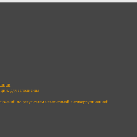
упции
ции, для заполнения
ключений по результатам независимой антикоррупционной