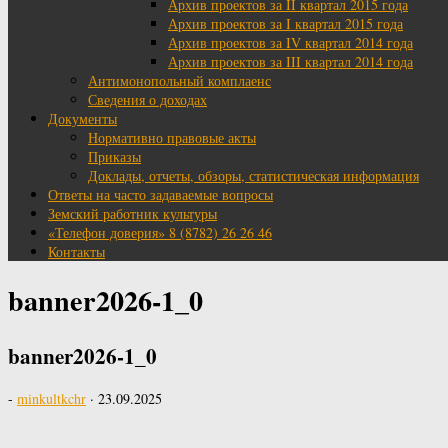
Архив проектов за II квартал 2015 года
Архив проектов за I квартал 2015 года
Архив проектов за IV квартал 2014 года
Архив проектов за III квартал 2014 года
Антимонопольный комплаенс
Сведения о доходах
Документы
Нормативно правовые акты
Приказы
Доклады, отчеты, обзоры, статистическая информация
Ответы на часто задаваемые вопросы
Земский работник культуры
«Телефон доверия» 8 (8782) 26 26 46
Контакты
banner2026-1_0
banner2026-1_0
-
minkultkchr
·
23.09.2025